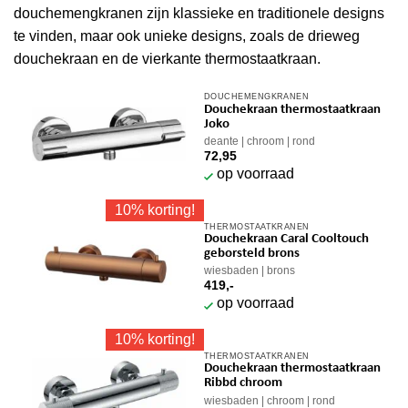
douchemengkranen zijn klassieke en traditionele designs
te vinden, maar ook unieke designs, zoals de drieweg
douchekraan en de vierkante thermostaatkraan.
DOUCHEMENGKRANEN
Douchekraan thermostaatkraan
Joko
deante
chroom
rond
72,95
op voorraad
10% korting!
THERMOSTAATKRANEN
Douchekraan Caral Cooltouch
geborsteld brons
wiesbaden
brons
419,-
op voorraad
10% korting!
THERMOSTAATKRANEN
Douchekraan thermostaatkraan
Ribbd chroom
wiesbaden
chroom
rond