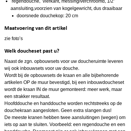
regendouche, vierkant, messing/verchroomd, 1/2″
aansluiting,voorzien van kogelgewricht, dus draaibaar
doorsnede douchekop: 20 cm
Maatvoering van dit artikel
zie foto’s
Welk doucheset past u?
Naast de zgn. opbouwsets voor uw doucheruimte leveren
wij ook inbouwsets voor uw douche.
Wordt bij de opbouwsets de kraan en alle bijbehorende
artikelen
OP
de muur bevestigd, bij een inbouwdoucheset
wordt de kraan
IN
de muur gemonteerd: meer werk, maar
een strakker resultaat.
Hoofddouche en handdouche worden rechtstreeks op de
douchekraan aangesloten. Geen extra slangen dus!
De meeste kranen hebben twee aansluitingen (wegen) om
iets op aan te sluiten. Voorbeeld: een regendouche en een