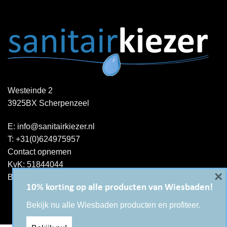
Westeinde 2
3925BX Scherpenzeel
E:
info@sanitairkiezer.nl
T:
+31(0)624975957
Contact opnemen
KvK: 51844044
×
BTW-ID : NL001344060B15
10% korting op alle producten van Wiesbaden!
Bekijk nu alle Wiesbaden producten en profiteer.