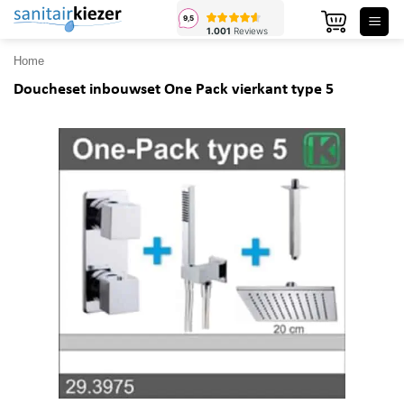
Ga
naar
inhoud
Home
Doucheset inbouwset One Pack vierkant type 5