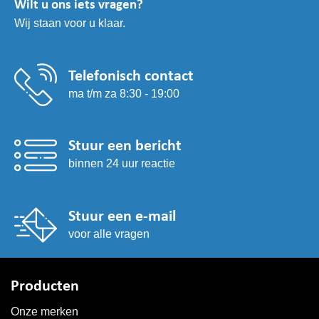
Wilt u ons iets vragen?
gekozen
Wij staan voor u klaar.
worden
op
de
productpagina
Telefonisch contact
ma t/m za 8:30 - 19:00
Stuur een bericht
binnen 24 uur reactie
Stuur een e-mail
voor alle vragen
Producten
Onze merken