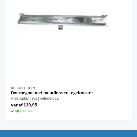
de
productpagina
DOUCHEGOTEN
Dit
Douchegoot met muurflens en tegelrooster
product
wiesbaden
rvs
betegelbaar
heeft
vanaf
139,95
meerdere
op voorraad
variaties.
Deze
optie
kan