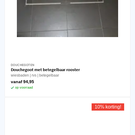
DOUCHEGOTEN
Dit
Douchegoot met betegelbaar rooster
product
wiesbaden
rvs
betegelbaar
heeft
vanaf
94,95
meerdere
op voorraad
variaties.
Deze
optie
10% korting!
kan
gekozen
worden
op