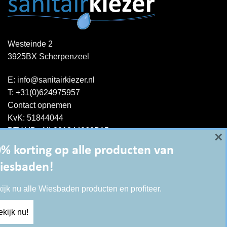
Westeinde 2
3925BX Scherpenzeel
E:
info@sanitairkiezer.nl
T:
+31(0)624975957
Contact opnemen
KvK: 51844044
BTW-ID : NL001344060B15
×
% korting op alle producten van
iesbaden!
ijk nu alle Wiesbaden producten en profiteer.
kijk nu!