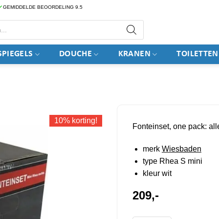
GEMIDDELDE BEOORDELING 9.5
PIEGELS
DOUCHE
KRANEN
TOILETTEN
10% korting!
Fonteinset, one pack: al
merk
Wiesbaden
type Rhea S mini
kleur wit
209,-