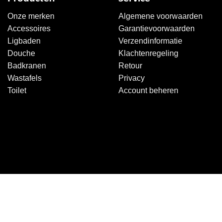
Onze merken
Algemene voorwaarden
Accessoires
Garantievoorwaarden
Ligbaden
Verzendinformatie
Douche
Klachtenregeling
Badkranen
Retour
Wastafels
Privacy
Toilet
Account beheren
Copyright 2026 ©
Sanitairkiezer.nl
|
WordPress onderhoud