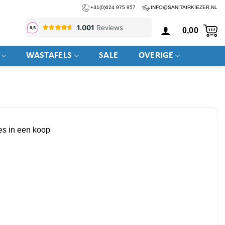
+31(0)624 975 957
INFO@SANITAIRKIEZER.NL
0,00
WASTAFELS
SALE
OVERIGE
les in een koop