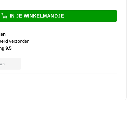
chts aantal
IN JE WINKELMANDJE
den
kerd
verzonden
ng 9.5
ple
ay