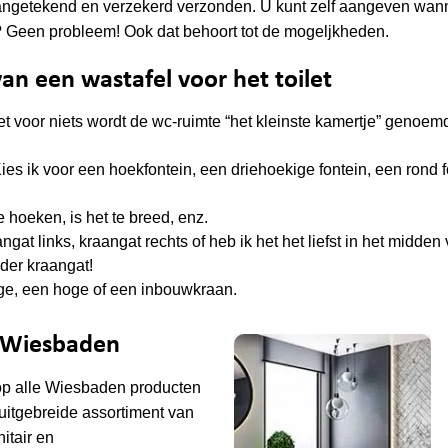
aangetekend en verzekerd verzonden. U kunt zelf aangeven wan
? Geen probleem! Ook dat behoort tot de mogeljkheden.
an een wastafel voor het toilet
iet voor niets wordt de wc-ruimte “het kleinste kamertje” genoemd
ies ik voor een hoekfontein, een driehoekige fontein, een rond fo
pe hoeken, is het te breed, enz.
ngat links, kraangat rechts of heb ik het het liefst in het midden
nder kraangat!
ge, een hoge of een inbouwkraan.
e Wiesbaden
op alle
Wiesbaden
producten
uitgebreide assortiment van
tair en