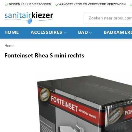
Ga
BINNEN 48 UUR VERZONDEN
AANGETEKEND EN VERZEKERD VERZONDEN
naar
Producten
zoeken
inhoud
HOME
ACCESSOIRES
BAD
BADKAMERS
Home
Fonteinset Rhea S mini rechts