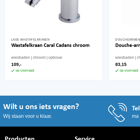
LAGE WASTAFELKRANEN
DOUCHEARME
Wastafelkraan Caral Cadans chroom
Douche-ar
wiesbaden
chroom
opbouw
wiesbaden
c
109,-
83,15
op voorraad
op voorraad
Wilt u ons iets vragen?
Te
ma 
Wij staan voor u klaar.
Producten
Service