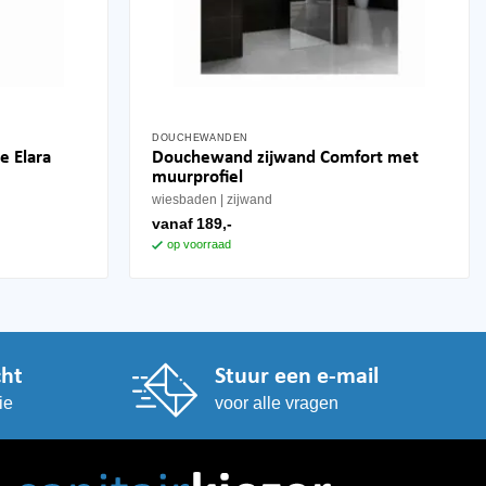
DOUCHEWANDEN
Dit
e Elara
Douchewand zijwand Comfort met
product
muurprofiel
heeft
wiesbaden
zijwand
meerdere
vanaf
189,-
variaties.
op voorraad
Deze
optie
kan
gekozen
worden
cht
Stuur een e-mail
op
ie
voor alle vragen
de
productpagina