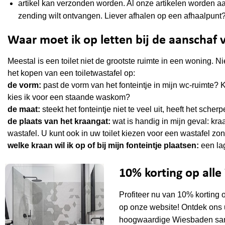
artikel kan verzonden worden. Al onze artikelen worden 
zending wilt ontvangen. Liever afhalen op een afhaalpunt
Waar moet ik op letten bij de aanschaf v
Meestal is een toilet niet de grootste ruimte in een woning. N
het kopen van een toiletwastafel op:
de vorm:
past de vorm van het fonteintje in mijn wc-ruimte? K
kies ik voor een staande waskom?
de maat:
steekt het fonteintje niet te veel uit, heeft het scher
de plaats van het kraangat:
wat is handig in mijn geval: kraa
wastafel. U kunt ook in uw toilet kiezen voor een wastafel zo
welke kraan wil ik op of bij mijn fonteintje plaatsen:
een la
10% korting op all
Profiteer nu van 10% korting 
op onze website! Ontdek ons 
hoogwaardige Wiesbaden sani