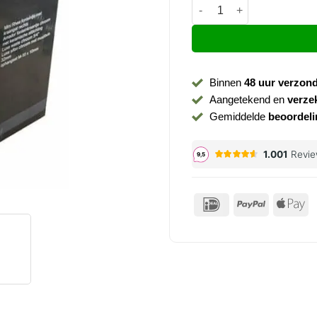
Fonteinset Rhea S mini re
Binnen
48 uur verzon
Aangetekend en
verze
Gemiddelde
beoordeli
IDeal
PayPal
Ap
P