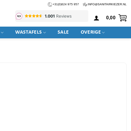
+31(0)624 975 957
INFO@SANITAIRKIEZER.NL
0,00
WASTAFELS
SALE
OVERIGE