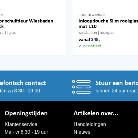
EN
DOUCHEWANDEN
Dit
or schuifdeur Wiesbaden
Inloopdouche Slim rookglas
product
ck
mat 110
heeft
wart
glas
wiesbaden
rookglas
meerdere
vanaf
348,-
variaties.
op voorraad
Deze
optie
kan
gekozen
worden
lefonisch contact
Stuur een beri
op
t/m za 8:30 - 19:00
binnen 24 uur react
de
productpagina
Openingstijden
Artikelen over...
Klantenservice
Handleidingen
Ma - vr 8.30 - 19 uur
Nieuws