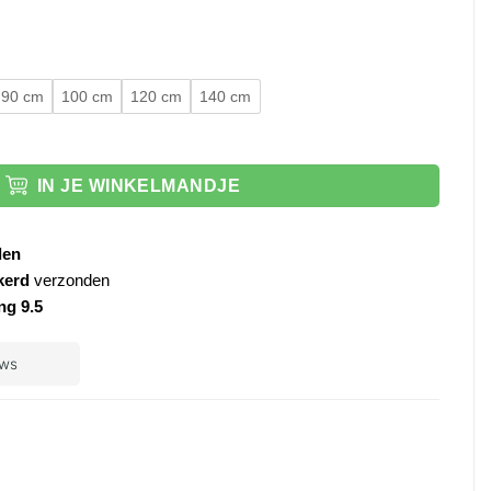
90 cm
100 cm
120 cm
140 cm
 zwart Aloni aantal
IN JE WINKELMANDJE
den
kerd
verzonden
ng 9.5
ple
ay