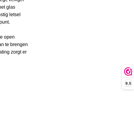
het glas
tig letsel
punt.
ne open
an te brengen
ting zorgt er
9,5