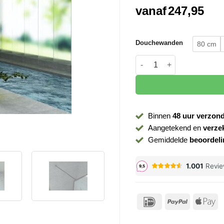
vanaf
247,95
Douchewanden
80 cm
Inloopdouche douchewand
Binnen
48 uur verzon
Aangetekend en
verze
Gemiddelde
beoordeli
IDeal
PayPal
Ap
P