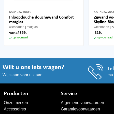
DOUCHEWANDEN
DOUCHEWAND
Dit
Inloopdouche douchewand Comfort
Zijwand vo
product
matglas
Skyline Bla
heeft
wiesbaden
matglas
wiesbaden
z
meerdere
vanaf
359,-
319,-
variaties.
op voorraad
op voorraad
Deze
optie
kan
gekozen
worden
Wilt u ons iets vragen?
Te
op
ma 
Wij staan voor u klaar.
de
productpagina
Producten
Service
Onze merken
Algemene voorwaarden
Accessoires
Garantievoorwaarden