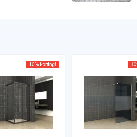
10% korting!
10