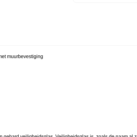
et muurbevestiging
ard veiligheidsglas. Veiligheidsglas is, zoals de naam al ze