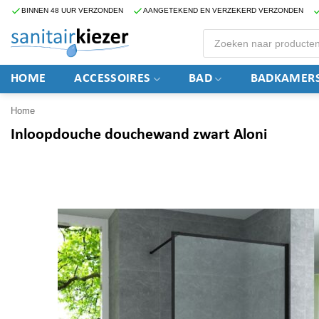
Ga
BINNEN 48 UUR VERZONDEN
AANGETEKEND EN VERZEKERD VERZONDEN
naar
Producten
zoeken
inhoud
HOME
ACCESSOIRES
BAD
BADKAMERS
Home
Inloopdouche douchewand zwart Aloni