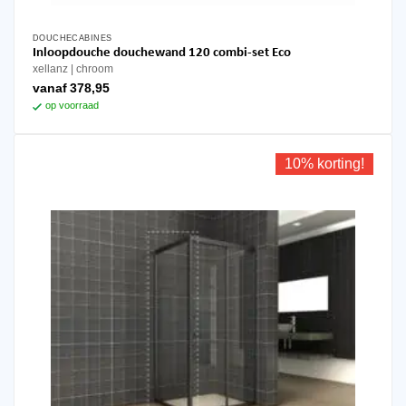
DOUCHECABINES
Dit
Inloopdouche douchewand 120 combi-set Eco
product
xellanz
chroom
heeft
vanaf
378,95
meerdere
op voorraad
variaties.
Deze
optie
10% korting!
kan
gekozen
worden
op
de
productpagina