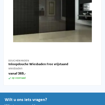
DOUCHEWANDEN
Dit
Inloopdouche Wiesbaden Free vrijstaand
product
wiesbaden
heeft
vanaf
369,-
meerdere
op voorraad
variaties.
Deze
optie
kan
Wilt u ons iets vragen?
gekozen