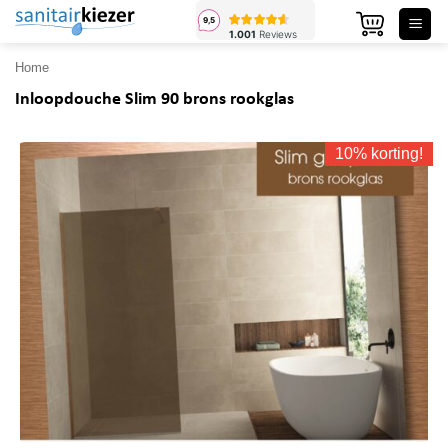
Ga
naar
inhoud
Home
Inloopdouche Slim 90 brons rookglas
10% korting!