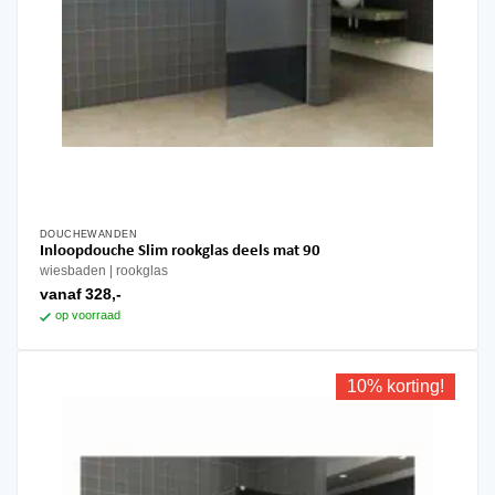
DOUCHEWANDEN
Dit
Inloopdouche Slim rookglas deels mat 90
product
wiesbaden
rookglas
heeft
vanaf
328,-
meerdere
op voorraad
variaties.
Deze
optie
10% korting!
kan
gekozen
worden
op
de