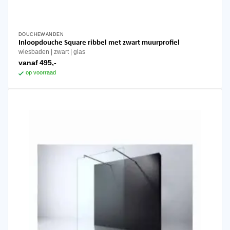
DOUCHEWANDEN
Dit
Inloopdouche Square ribbel met zwart muurprofiel
product
wiesbaden
zwart
glas
heeft
vanaf
495,-
meerdere
op voorraad
variaties.
Deze
optie
kan
gekozen
worden
op
de
productpagina