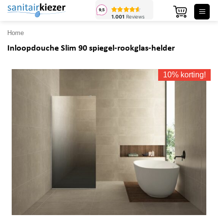
Ga
naar
inhoud
Home
Inloopdouche Slim 90 spiegel-rookglas-helder
10% korting!