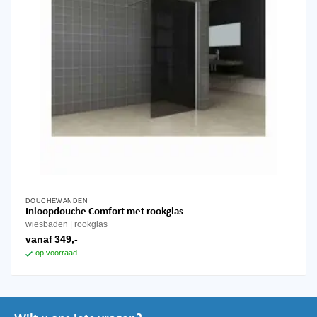
productpagina
DOUCHEWANDEN
Dit
Inloopdouche Comfort met rookglas
product
wiesbaden
rookglas
heeft
vanaf
349,-
meerdere
op voorraad
variaties.
Deze
optie
kan