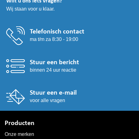
Wilt u ons iets vragen?
gekozen
Wij staan voor u klaar.
worden
op
de
productpagina
Telefonisch contact
ma t/m za 8:30 - 19:00
Stuur een bericht
binnen 24 uur reactie
Stuur een e-mail
voor alle vragen
Producten
Onze merken