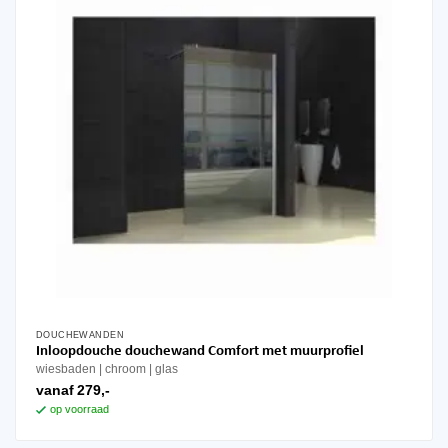
worden
op
de
productpagina
DOUCHEWANDEN
Dit
Inloopdouche douchewand Comfort met muurprofiel
product
wiesbaden
chroom
glas
heeft
vanaf
279,-
meerdere
op voorraad
variaties.
Deze