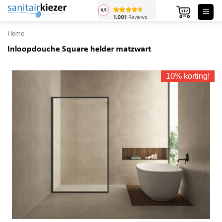
Ga
naar
inhoud
Home
Inloopdouche Square helder matzwart
10% korting!