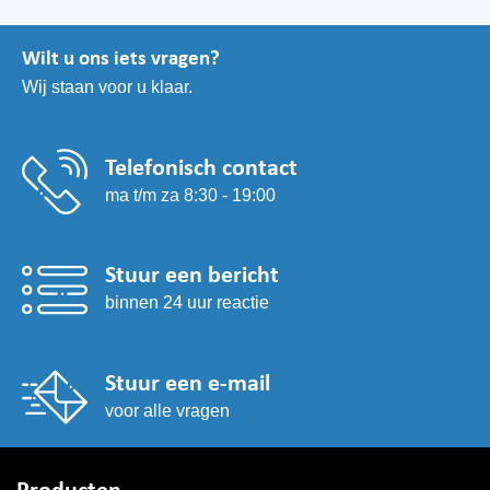
optie
kan
Wilt u ons iets vragen?
gekozen
Wij staan voor u klaar.
worden
op
de
productpagina
Telefonisch contact
ma t/m za 8:30 - 19:00
Stuur een bericht
binnen 24 uur reactie
Stuur een e-mail
voor alle vragen