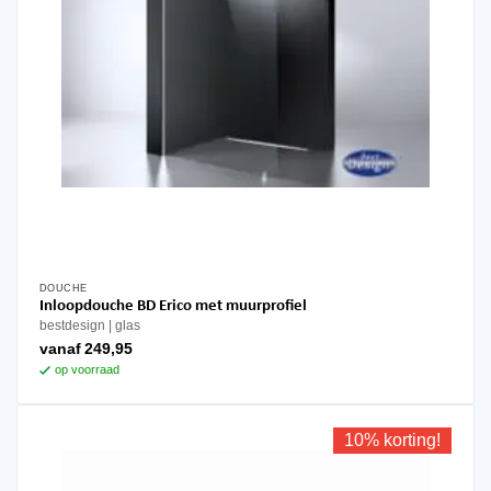
DOUCHE
Dit
Inloopdouche BD Erico met muurprofiel
product
bestdesign
glas
heeft
vanaf
249,95
meerdere
op voorraad
variaties.
Deze
optie
10% korting!
kan
gekozen