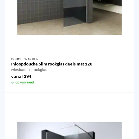
DOUCHEWANDEN
Dit
Inloopdouche Slim rookglas deels mat 120
product
wiesbaden
rookglas
heeft
vanaf
394,-
meerdere
op voorraad
variaties.
Deze
optie
kan
gekozen
worden
op
de
productpagina