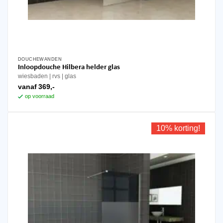
DOUCHEWANDEN
Dit
Inloopdouche Hilbera helder glas
product
wiesbaden
rvs
glas
heeft
vanaf
369,-
meerdere
op voorraad
variaties.
Deze
optie
10% korting!
kan
gekozen
worden
op
de
productpagina