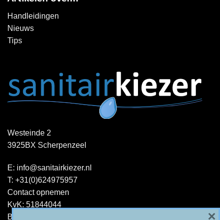
Handleidingen
Nieuws
Tips
Westeinde 2
3925BX Scherpenzeel
E:
info@sanitairkiezer.nl
T:
+31(0)624975957
Contact opnemen
KvK: 51844044
×
BTW-ID : NL001344060B15