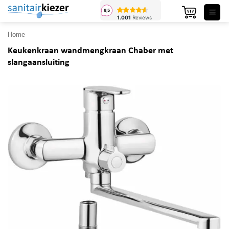
Ga
naar
inhoud
Home
Keukenkraan wandmengkraan Chaber met
slangaansluiting