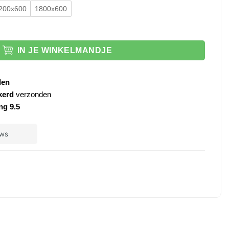
200x600
1800x600
enner Black aantal
IN JE WINKELMANDJE
den
kerd
verzonden
ng 9.5
ple
ay