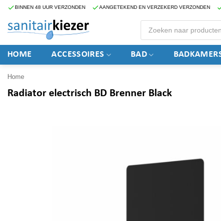
Ga
BINNEN 48 UUR VERZONDEN
AANGETEKEND EN VERZEKERD VERZONDEN
naar
Producten
zoeken
inhoud
HOME
ACCESSOIRES
BAD
BADKAMERS
Home
Radiator electrisch BD Brenner Black