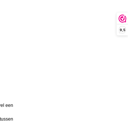
9,5
wel een
 tussen