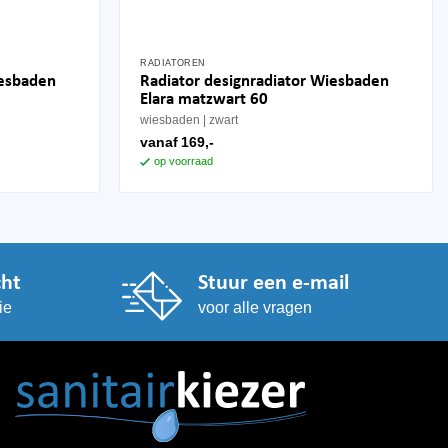
RADIATOREN
Dit
iesbaden
Radiator designradiator Wiesbaden
product
Elara matzwart 60
heeft
wiesbaden
zwart
meerdere
vanaf
169,-
variaties.
op voorraad
Deze
optie
kan
gekozen
worden
cht
Stuur een e-mail
op
ie
voor alle vragen
de
productpagina