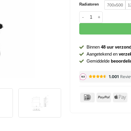
Radiatoren
700x500
1
Radiator electrisch BD Br
Binnen
48 uur verzon
Aangetekend en
verze
Gemiddelde
beoordeli
IDeal
PayPal
Ap
P