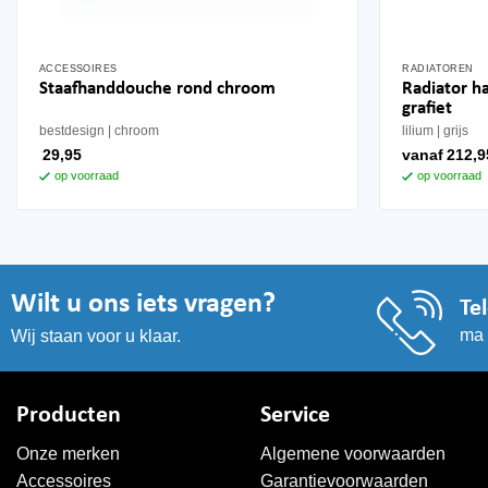
ACCESSOIRES
RADIATOREN
Dit
Radiator h
Staafhanddouche rond chroom
product
grafiet
heeft
bestdesign
chroom
lilium
grijs
meerdere
29,95
vanaf
212,9
variaties.
op voorraad
op voorraad
Deze
optie
kan
gekozen
worden
Wilt u ons iets vragen?
Te
op
ma 
Wij staan voor u klaar.
de
productpagi
Producten
Service
Onze merken
Algemene voorwaarden
Accessoires
Garantievoorwaarden