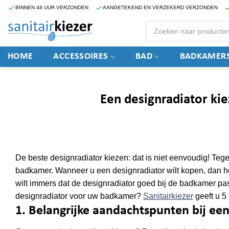
Ga
BINNEN 48 UUR VERZONDEN
AANGETEKEND EN VERZEKERD VERZONDEN
naar
Producten
zoeken
inhoud
HOME
ACCESSOIRES
BAD
BADKAMERS
Een designradiator kie
De beste designradiator kiezen: dat is niet eenvoudig! Tege
badkamer. Wanneer u een designradiator wilt kopen, dan hee
wilt immers dat de designradiator goed bij de badkamer past
designradiator voor uw badkamer?
Sanitairkiezer
geeft u 5 
1. Belangrijke aandachtspunten bij een