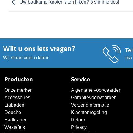
Uw badkamer groter laten lijken? 5 slimme tips!
Wilt u ons iets vragen?
Te
ma 
Wij staan voor u klaar.
Producten
Service
Onze merken
Algemene voorwaarden
Accessoires
Garantievoorwaarden
Ligbaden
Verzendinformatie
Douche
Klachtenregeling
Badkranen
Retour
Wastafels
Privacy