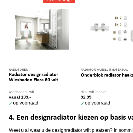
RADIATOREN
RADIATOR AANSLUITMATERIAAL
Dit
Radiator designradiator
Onderblok radiator haak
product
Wiesbaden Elara 60 wit
heeft
meerdere
wiesbaden
wit
riko
wit
haaks
vanaf
139,-
92,95
variaties.
op voorraad
op voorraad
Deze
optie
4. Een designradiator kiezen op basis 
kan
gekozen
Weet u al waar u de designradiator wilt plaatsen? In sommi
worden