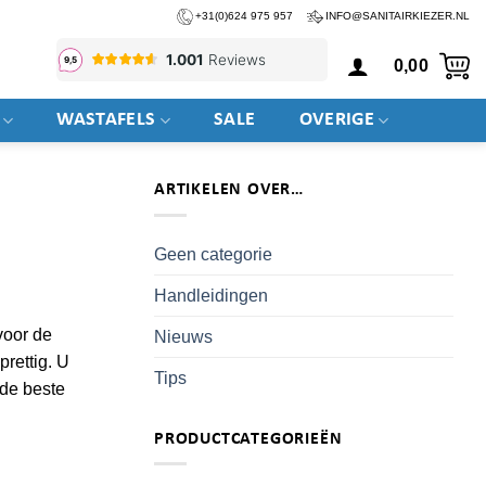
+31(0)624 975 957
INFO@SANITAIRKIEZER.NL
0,00
WASTAFELS
SALE
OVERIGE
ARTIKELEN OVER…
Geen categorie
Handleidingen
voor de
Nieuws
prettig. U
Tips
 de beste
PRODUCTCATEGORIEËN