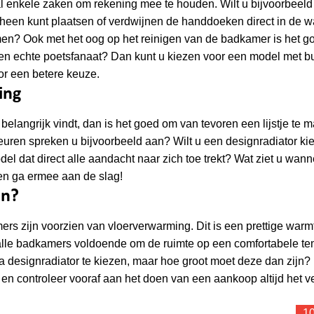
al enkele zaken om rekening mee te houden. Wilt u bijvoorbeeld
rheen kunt plaatsen of verdwijnen de handdoeken direct in de
armen? Ook met het oog op het reinigen van de badkamer is het 
 een echte poetsfanaat? Dan kunt u kiezen voor een model met bu
tor een betere keuze.
ing
belangrijk vindt, dan is het goed om van tevoren een lijstje te 
leuren spreken u bijvoorbeeld aan? Wilt u een designradiator ki
odel dat direct alle aandacht naar zich toe trekt? Wat ziet u wan
 en ga ermee aan de slag!
jn?
ers zijn voorzien van vloerverwarming. Dit is een prettige warm
t alle badkamers voldoende om de ruimte op een comfortabele t
ra designradiator te kiezen, maar hoe groot moet deze dan zijn?
en controleer vooraf aan het doen van een aankoop altijd het 
10