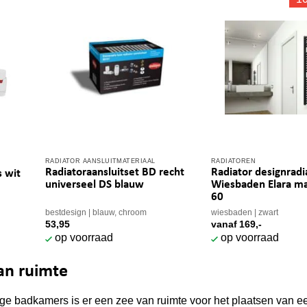
RADIATOR AANSLUITMATERIAAL
RADIATOREN
Dit
Radiatoraansluitset BD recht
Radiator designradi
s wit
product
universeel DS blauw
Wiesbaden Elara m
heeft
60
meerdere
bestdesign
blauw, chroom
wiesbaden
zwart
53,95
vanaf
169,-
variaties.
op voorraad
op voorraad
Deze
optie
van ruimte
kan
gekozen
ge badkamers is er een zee van ruimte voor het plaatsen van ee
worden