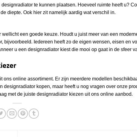
 designradiator te kunnen plaatsen. Hoeveel ruimte heeft u? Co
op
de diepte. Ook hier zit namelijk aardig wat verschil in.
de
productpagina
tor wellicht een goede keuze. Houdt u juist meer van een moder
r, bijvoorbeeld. Iedereen heeft zo de eigen wensen, eisen en v
 wanneer u een designradiator kiest die mooi op gaat in de sfeer 
iezer
uit ons online assortiment. Er zijn meerdere modellen beschikbaa
 een designradiator kopen, maar heeft u nog vragen over onze pr
ag met de juiste designradiator kiezen uit ons online aanbod.