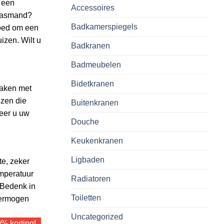
 een
Accessoires
 wasmand?
Badkamerspiegels
goed om een
izen. Wilt u
Badkranen
Badmeubelen
Bidetkranen
maken met
ezen die
Buitenkranen
neer u uw
Douche
Keukenkranen
Ligbaden
te, zeker
emperatuur
Radiatoren
 Bedenk in
Toiletten
vermogen
Uncategorized
% korting!