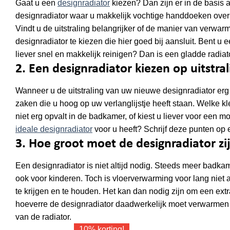
Gaat u een
designradiator
kiezen? Dan zijn er in de basis 
designradiator waar u makkelijk vochtige handdoeken ove
Vindt u de uitstraling belangrijker of de manier van verw
designradiator te kiezen die hier goed bij aansluit. Bent u
liever snel en makkelijk reinigen? Dan is een gladde radia
2. Een designradiator kiezen op uitstral
Wanneer u de uitstraling van uw nieuwe designradiator erg 
zaken die u hoog op uw verlanglijstje heeft staan. Welke k
niet erg opvalt in de badkamer, of kiest u liever voor een m
ideale designradiator
voor u heeft? Schrijf deze punten op
3. Hoe groot moet de designradiator zi
Een designradiator is niet altijd nodig. Steeds meer badkam
ook voor kinderen. Toch is vloerverwarming voor lang nie
te krijgen en te houden. Het kan dan nodig zijn om een ext
hoeverre de designradiator daadwerkelijk moet verwarmen 
van de radiator.
10% korting!