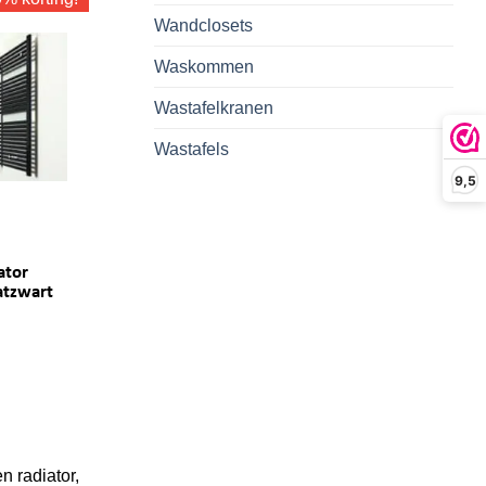
Wandclosets
Waskommen
Wastafelkranen
Wastafels
9,5
ator
atzwart
n radiator,