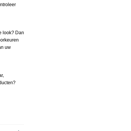
ntroleer
ne look? Dan
oorkeuren
van uw
r,
oducten?