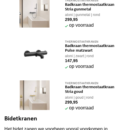
THERMOSTAATKRANEN
Badkraan thermostaatkraan
Stria gunmetal
aloni
gunmetal
rond
299,95
op voorraad
THERMOSTAATKRANEN
Badkraan thermostaatkraan
Pulse matzwart
aloni
zwart
rond
147,95
op voorraad
THERMOSTAATKRANEN
Badkraan thermostaatkraan
Stria goud
aloni
goud
rond
299,95
op voorraad
Bidetkranen
Het bidet zagen we voorheen vooral voorkomen in