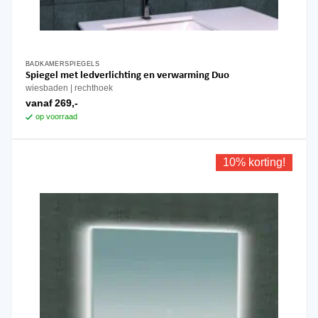
BADKAMERSPIEGELS
Dit
Spiegel met ledverlichting en verwarming Duo
product
wiesbaden
rechthoek
heeft
vanaf
269,-
meerdere
op voorraad
variaties.
Deze
optie
10% korting!
kan
gekozen
worden
op
de
productpagina