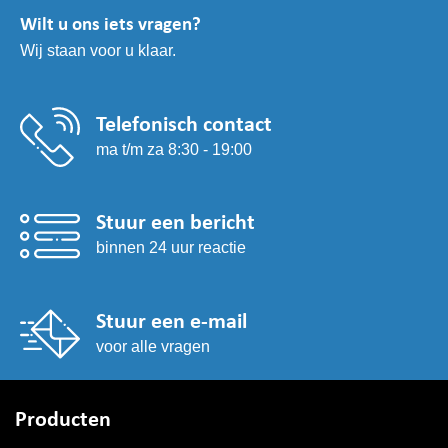
kan
Wilt u ons iets vragen?
gekozen
Wij staan voor u klaar.
worden
op
de
productpagina
Telefonisch contact
ma t/m za 8:30 - 19:00
Stuur een bericht
binnen 24 uur reactie
Stuur een e-mail
voor alle vragen
Producten