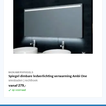
BADKAMERSPIEGELS
Dit
Spiegel dimbare ledverlichting verwarming Ambi One
product
wiesbaden
rechthoek
heeft
vanaf
279,-
meerdere
op voorraad
variaties.
Deze
optie