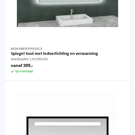
BADKAMERSPIEGELS
Dit
Spiegel Soul met ledverlichting en verwarming
product
wiesbaden
rechthoek
heeft
vanaf
389,-
meerdere
op voorraad
variaties.
Deze
optie
kan
gekozen
worden
op
de
productpagina