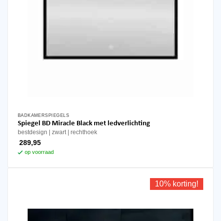
BADKAMERSPIEGELS
Spiegel BD Miracle Black met ledverlichting
bestdesign
zwart
rechthoek
289,95
op voorraad
10% korting!