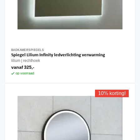
BADKAMERSPIEGELS
Dit
Spiegel Lilium Infinity ledverlichting verwarming
product
lilium
rechthoek
heeft
vanaf
325,-
meerdere
op voorraad
variaties.
Deze
optie
10% korting!
kan
gekozen
worden
op
de
productpagina