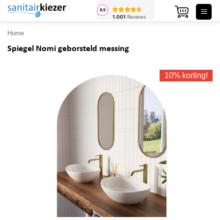
Ga
naar
inhoud
Home
Spiegel Nomi geborsteld messing
10% korting!