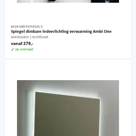
BADKAMERSPIEGELS
Dit
Spiegel dimbare ledverlichting verwarming Ambi One
product
wiesbaden
rechthoek
heeft
vanaf
279,-
meerdere
op voorraad
variaties.
Deze
optie
kan
gekozen
worden
op
de
productpagina