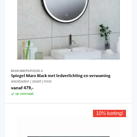
BADKAMERSPIEGELS
Dit
Spiegel Maro Black met ledverlichting en verwaming
product
wiesbaden
zwart
rond
heeft
vanaf
479,-
meerdere
op voorraad
variaties.
Deze
optie
10% korting!
kan
gekozen
worden
op