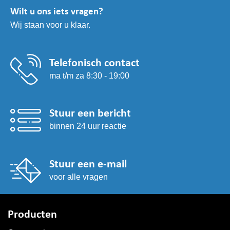
kan
Wilt u ons iets vragen?
gekozen
Wij staan voor u klaar.
worden
op
de
productpagina
Telefonisch contact
ma t/m za 8:30 - 19:00
Stuur een bericht
binnen 24 uur reactie
Stuur een e-mail
voor alle vragen
Producten