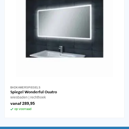
de
productpagina
BADKAMERSPIEGELS
Dit
Spiegel Wonderful Ouatro
product
wiesbaden
rechthoek
heeft
vanaf
289,95
meerdere
op voorraad
variaties.
Deze
optie