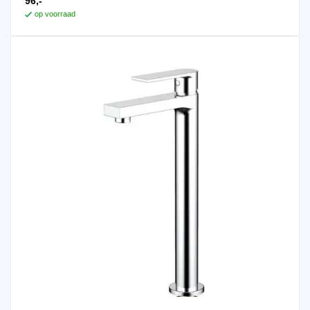
96,-
op voorraad