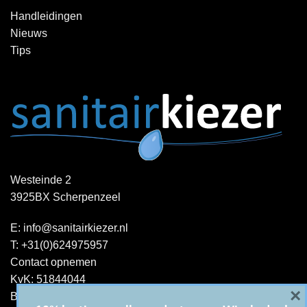
Handleidingen
Nieuws
Tips
Westeinde 2
3925BX Scherpenzeel
E:
info@sanitairkiezer.nl
T:
+31(0)624975957
Contact opnemen
KvK: 51844044
×
BTW-ID : NL001344060B15