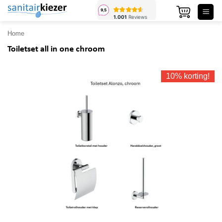
Ga
naar
inhoud
Home
Toiletset all in one chroom
10% korting!