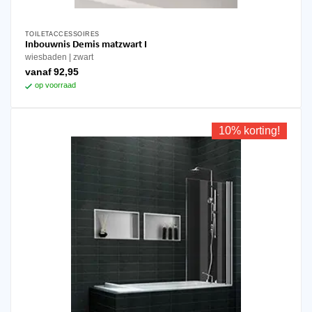
TOILETACCESSOIRES
Dit
Inbouwnis Demis matzwart I
product
wiesbaden
zwart
heeft
vanaf
92,95
meerdere
op voorraad
variaties.
Deze
optie
10% korting!
kan
gekozen
worden
op
de
productpagina