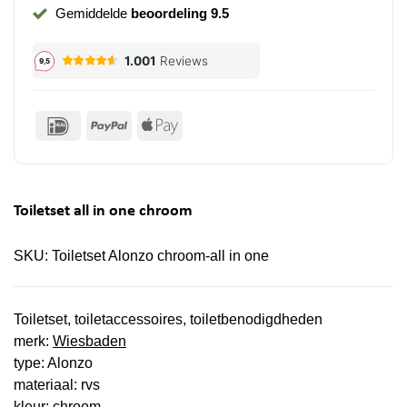
Gemiddelde
beoordeling 9.5
IDeal
PayPal
Apple
Pay
Toiletset all in one chroom
SKU:
Toiletset Alonzo chroom-all in one
Toiletset, toiletaccessoires, toiletbenodigdheden
merk:
Wiesbaden
type: Alonzo
materiaal: rvs
kleur: chroom