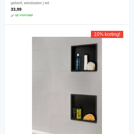
geberit, wiesbaden
wit
33,99
op voorraad
10% korting!