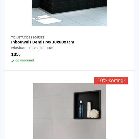
TOILETACCESSOIRES
Inbouwnis Demis rvs 30x60x7cm
wiesbaden
rvs
inbouw
135,-
op voorraad
10% korting!