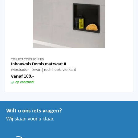
TOILETACCESSOIRES
Dit
Inbouwnis Demis matzwart II
product
wiesbaden
zwart
rechthoek, vierkant
heeft
vanaf
109,-
meerdere
op voorraad
variaties.
Deze
optie
kan
Wilt u ons iets vragen?
gekozen
Wij staan voor u klaar.
worden
op
de
productpagina