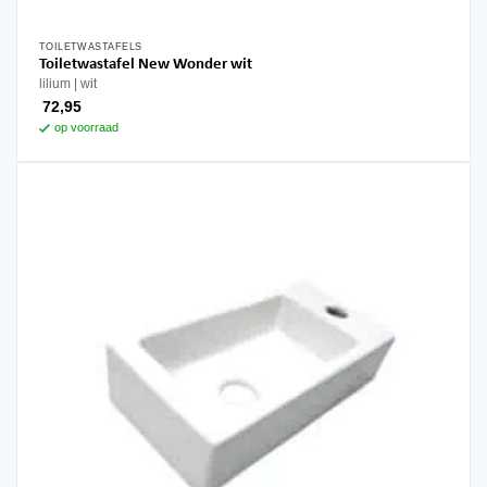
TOILETWASTAFELS
Dit
Toiletwastafel New Wonder wit
product
lilium
wit
heeft
72,95
meerdere
op voorraad
variaties.
Deze
optie
kan
gekozen
worden
op
de
productpagina