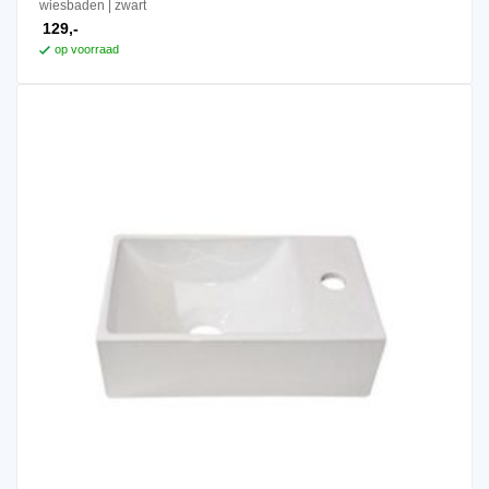
wiesbaden
zwart
heeft
129,-
meerdere
op voorraad
variaties.
Deze
optie
kan
gekozen
worden
op
de
productpagina