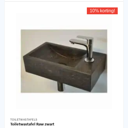
10% korting!
TOILETWASTAFELS
Dit
Toiletwastafel Raw zwart
product