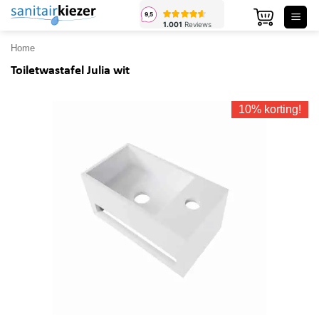
Ga
naar
inhoud
Home
Toiletwastafel Julia wit
10% korting!