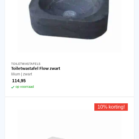
TOILETWASTAFELS
Dit
Toiletwastafel Flow zwart
product
lilium
zwart
heeft
114,95
meerdere
op voorraad
variaties.
Deze
optie
10% korting!
kan
gekozen
worden
op
de