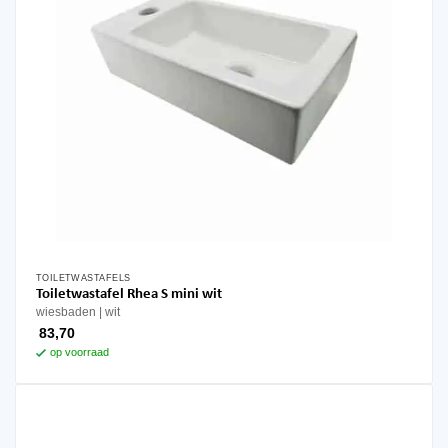
productpagina
TOILETWASTAFELS
Dit
Toiletwastafel Rhea S mini wit
product
wiesbaden
wit
heeft
83,70
meerdere
op voorraad
variaties.
Deze
optie
kan