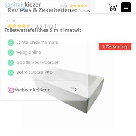
Ga
naar
inhoud
Home
Toiletwastafel Rhea S mini matwit
10% korting!