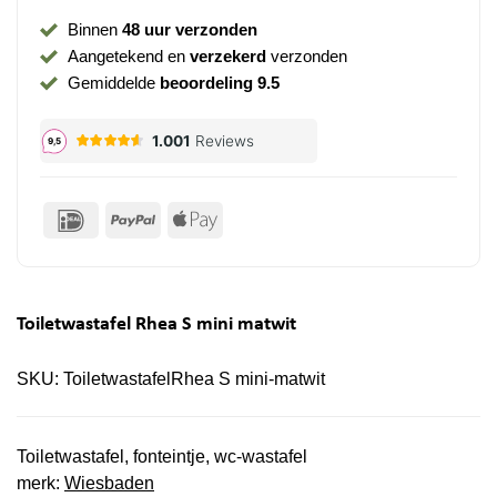
Binnen
48 uur verzonden
Aangetekend en
verzekerd
verzonden
Gemiddelde
beoordeling 9.5
IDeal
PayPal
Apple
Pay
Toiletwastafel Rhea S mini matwit
SKU:
ToiletwastafelRhea S mini-matwit
Toiletwastafel, fonteintje, wc-wastafel
merk:
Wiesbaden