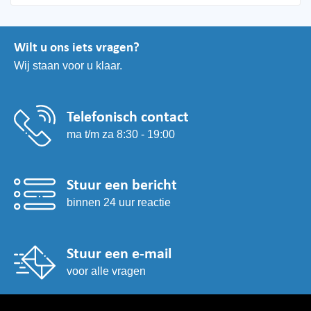
Deze
optie
kan
Wilt u ons iets vragen?
gekozen
Wij staan voor u klaar.
worden
op
de
productpagina
Telefonisch contact
ma t/m za 8:30 - 19:00
Stuur een bericht
binnen 24 uur reactie
Stuur een e-mail
voor alle vragen