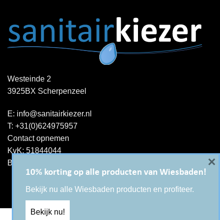
Westeinde 2
3925BX Scherpenzeel
E:
info@sanitairkiezer.nl
T:
+31(0)624975957
Contact opnemen
KvK: 51844044
×
BTW-ID : NL001344060B15
10% korting op alle producten van Wiesbaden!
Bekijk nu alle Wiesbaden producten en profiteer.
Bekijk nu!
Copyright 2026 ©
Sanitairkiezer.nl
|
WordPress onderhoud