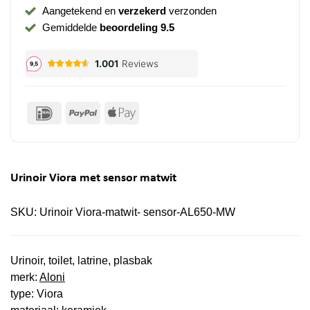
Aangetekend en
verzekerd
verzonden
Gemiddelde
beoordeling 9.5
IDeal
PayPal
Apple
Pay
Urinoir Viora met sensor matwit
SKU:
Urinoir Viora-matwit- sensor-AL650-MW
Urinoir, toilet, latrine, plasbak
merk:
Aloni
type: Viora