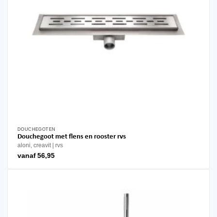
DOUCHEGOTEN
Dit
Douchegoot met flens en rooster rvs
product
aloni, creavit
rvs
heeft
vanaf
56,95
meerdere
variaties.
Deze
optie
kan
gekozen