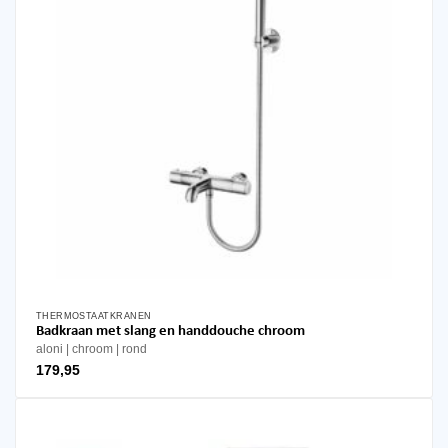
worden
op
de
productpagina
THERMOSTAATKRANEN
Badkraan met slang en handdouche chroom
aloni
chroom
rond
179,95