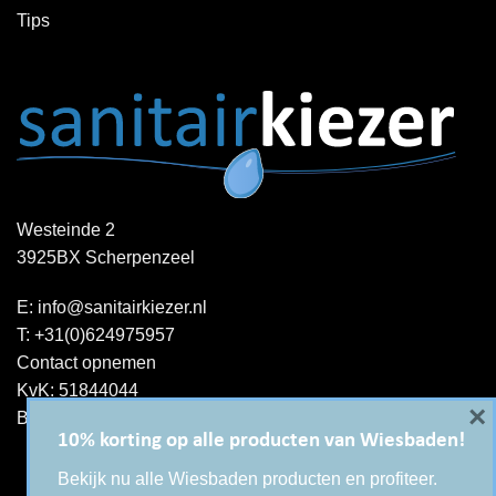
Tips
Westeinde 2
3925BX Scherpenzeel
E:
info@sanitairkiezer.nl
T:
+31(0)624975957
Contact opnemen
KvK: 51844044
×
BTW-ID : NL001344060B15
10% korting op alle producten van Wiesbaden!
Bekijk nu alle Wiesbaden producten en profiteer.