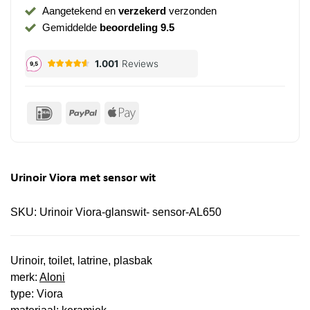
Aangetekend en
verzekerd
verzonden
Gemiddelde
beoordeling 9.5
IDeal
PayPal
Apple
Pay
Urinoir Viora met sensor wit
SKU:
Urinoir Viora-glanswit- sensor-AL650
Urinoir, toilet, latrine, plasbak
merk:
Aloni
type: Viora