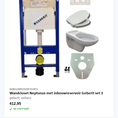
worden
op
de
productpagina
INBOUWRESERVOIRS
Wandcloset Neptunus met inbouwreservoir Geberit set 3
geberit, xellanz
412,95
op voorraad