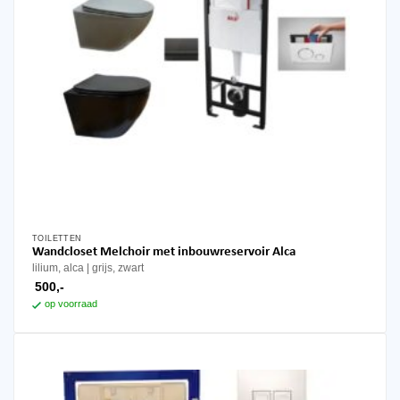
TOILETTEN
Dit
Wandcloset Melchoir met inbouwreservoir Alca
product
lilium, alca
grijs, zwart
heeft
500,-
meerdere
op voorraad
variaties.
Deze
optie
kan
gekozen