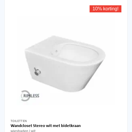
10% korting!
TOILETTEN
Wandcloset Stereo wit met bidetkraan
wiesbaden
wit