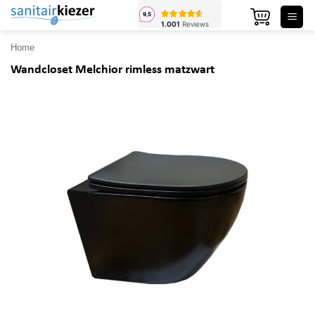
Ga
naar
inhoud
Home
Wandcloset Melchior rimless matzwart