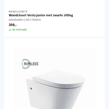
WANDCLOSETS
Wandcloset Vesta junior met zwarte zitting
wiesbaden
wit
rimless
359,-
op voorraad