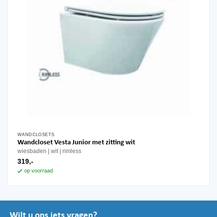
WANDCLOSETS
Wandcloset Vesta Junior met zitting wit
wiesbaden
wit
rimless
319,-
op voorraad
Wilt u ons iets vragen?