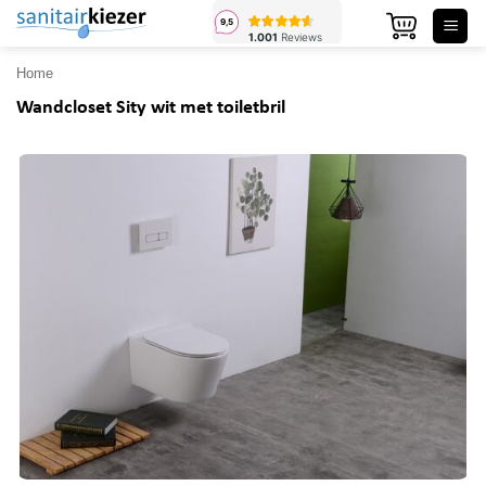
Ga
naar
inhoud
Home
Wandcloset Sity wit met toiletbril