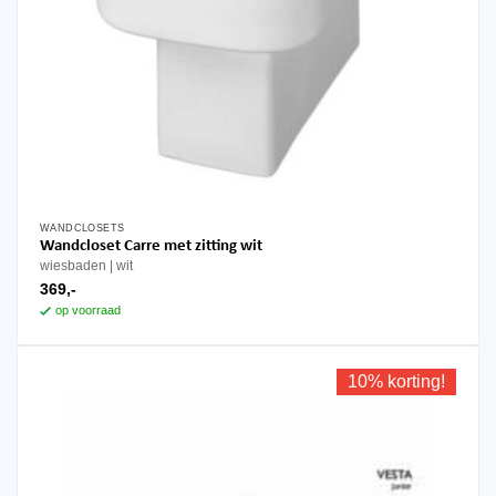
WANDCLOSETS
Wandcloset Carre met zitting wit
wiesbaden
wit
369,-
op voorraad
10% korting!