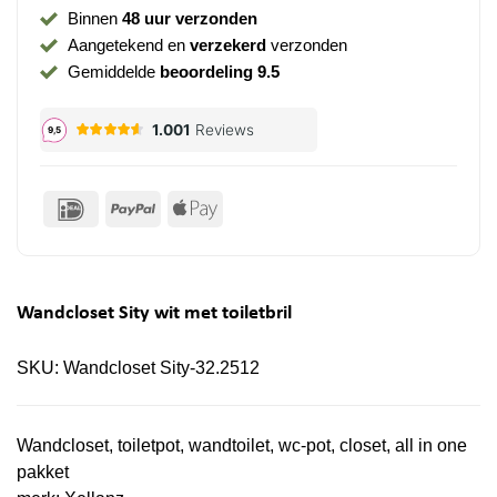
Binnen
48 uur verzonden
Aangetekend en
verzekerd
verzonden
Gemiddelde
beoordeling 9.5
IDeal
PayPal
Apple
Pay
Wandcloset Sity wit met toiletbril
SKU:
Wandcloset Sity-32.2512
Wandcloset, toiletpot, wandtoilet, wc-pot, closet, all in one
pakket