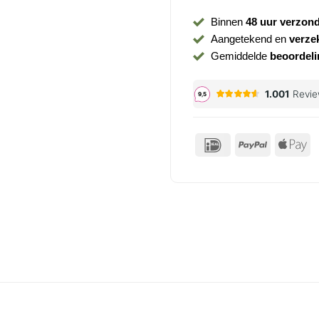
Binnen
48 uur verzon
Aangetekend en
verze
Gemiddelde
beoordeli
IDeal
PayPal
Ap
P