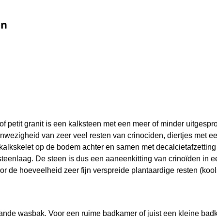
en
f petit granit is een kalksteen met een meer of minder uitgespr
wezigheid van zeer veel resten van crinociden, diertjes met ee
 kalkskelet op de bodem achter en samen met decalcietafzetting 
eenlaag. De steen is dus een aaneenkitting van crinoïden in e
or de hoeveelheid zeer fijn verspreide plantaardige resten (kools
nde wasbak. Voor een ruime badkamer of juist een kleine badk