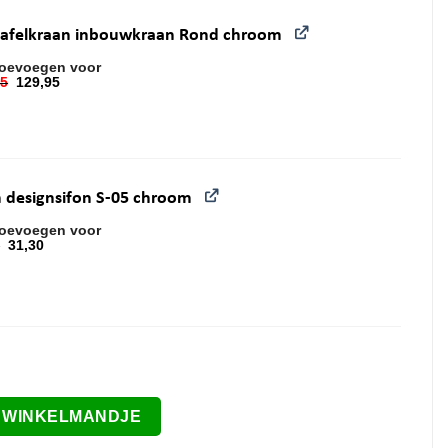
afelkraan inbouwkraan Rond chroom
oevoegen voor
95
129,95
ronkelijke prijs was: 162,95.
ge prijs is: 129,95.
n designsifon S-05 chroom
oevoegen voor
5
31,30
ronkelijke prijs was: 32,95.
ge prijs is: 31,30.
zwart aantal
E WINKELMANDJE