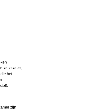
oken
n kalkskelet,
die het
en
tof).
amer zijn