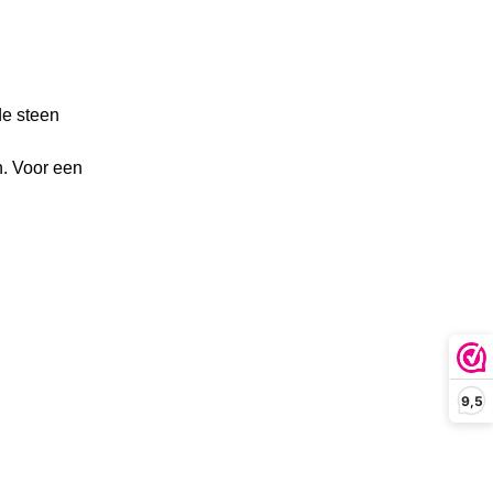
de steen
. Voor een
9,5