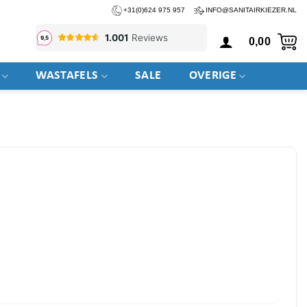
+31(0)624 975 957
INFO@SANITAIRKIEZER.NL
0,00
WASTAFELS
SALE
OVERIGE