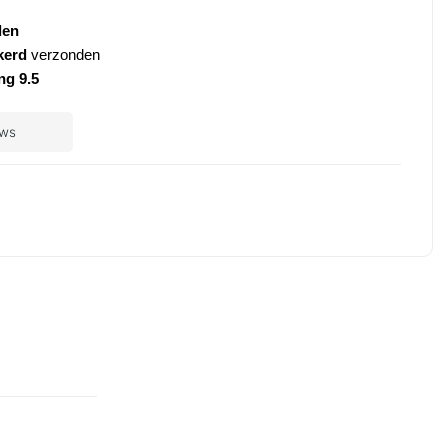
den
kerd
verzonden
ng 9.5
ple
ay