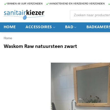
Ga
BINNEN 48 UUR VERZONDEN
AANGETEKEND EN VERZEKERD VERZONDEN
naar
Producten
zoeken
inhoud
HOME
ACCESSOIRES
BAD
BADKAMERS
Home
Waskom Raw natuursteen zwart