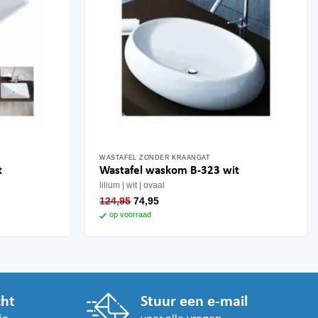
WASTAFEL ZONDER KRAANGAT
t
Wastafel waskom B-323 wit
lilium
wit
ovaal
oorspronkelijke
huidige
124,95
74,95
prijs
prijs
op voorraad
was:
is:
124,95.
74,95.
cht
Stuur een e-mail