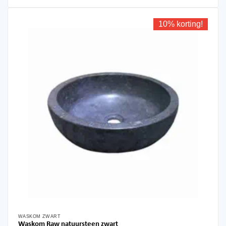
179,95.
129,95.
10% korting!
WASKOM ZWART
Waskom Raw natuursteen zwart