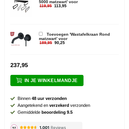
5000 matzwart' voor
119,95
113,95
Oorspronkelijke prijs was: 119,95.
Huidige prijs is: 113,95.
Toevoegen 'Wastafelkraan Rond
matzwart' voor
189,95
90,25
Oorspronkelijke prijs was: 189,95.
Huidige prijs is: 90,25.
237,95
IN JE WINKELMANDJE
Binnen
48 uur verzonden
Aangetekend en
verzekerd
verzonden
Gemiddelde
beoordeling 9.5