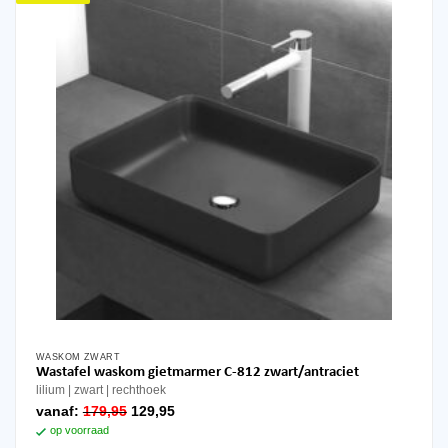
WASKOM ZWART
Wastafel waskom gietmarmer C-812 zwart/antraciet
lilium
zwart
rechthoek
oorspronkelijke
huidige
vanaf:
179,95
129,95
prijs
prijs
op voorraad
was:
is: