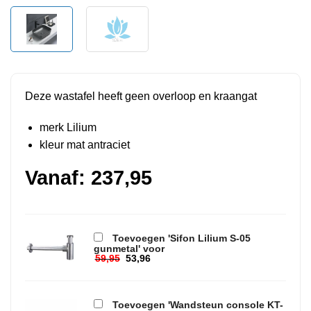
Deze wastafel heeft geen overloop en kraangat
merk Lilium
kleur mat antraciet
Vanaf:
237,95
Toevoegen 'Sifon Lilium S-05
gunmetal' voor
59,95
53,96
Oorspronkelijke prijs was: 59,95.
Huidige prijs is: 53,96.
Toevoegen 'Wandsteun console KT-