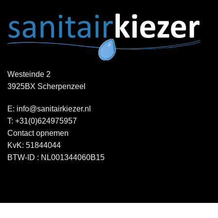
Westeinde 2
3925BX Scherpenzeel
E:
info@sanitairkiezer.nl
T:
+31(0)624975957
Contact opnemen
KvK: 51844044
BTW-ID : NL001344060B15
Copyright 2026 ©
Sanitairkiezer.nl
|
WordPress onderhoud