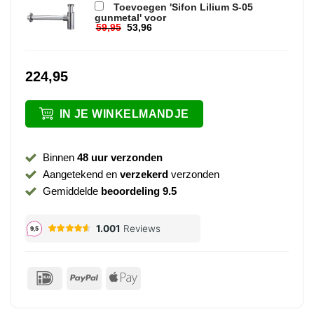
Toevoegen 'Sifon Lilium S-05
gunmetal' voor
59,95
53,96
Oorspronkelijke prijs was: 59,95.
Huidige prijs is: 53,96.
224,95
IN JE WINKELMANDJE
Binnen
48 uur verzonden
Aangetekend en
verzekerd
verzonden
Gemiddelde
beoordeling 9.5
IDeal
PayPal
Apple
Pay