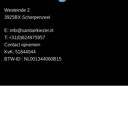
Westeinde 2
3925BX Scherpenzeel
E:
info@sanitairkiezer.nl
T:
+31(0)624975957
Contact opnemen
KvK: 51844044
BTW-ID : NL001344060B15
Copyright 2026 ©
Sanitairkiezer.nl
|
WordPress onderhoud