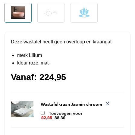
Deze wastafel heeft geen overloop en kraangat
merk Lilium
kleur roze, mat
Vanaf:
224,95
Wastafelkraan Jasmin chroom
Toevoegen voor
92,95
88,30
Oorspronkelijke prijs was: 92,95.
Huidige prijs is: 88,30.