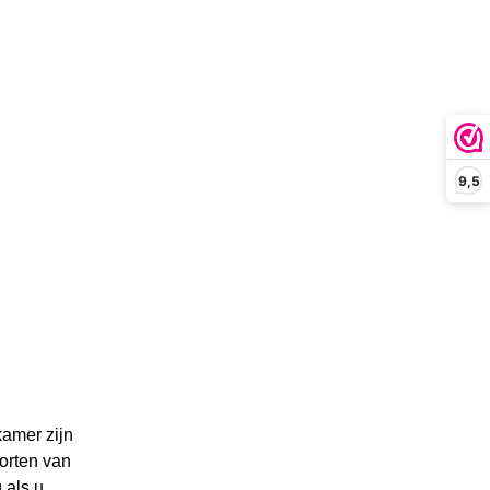
9,5
amer zijn
orten van
 als u