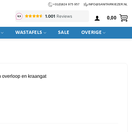
+31(0)624 975 957
INFO@SANITAIRKIEZER.NL
0,00
WASTAFELS
SALE
OVERIGE
n overloop en kraangat