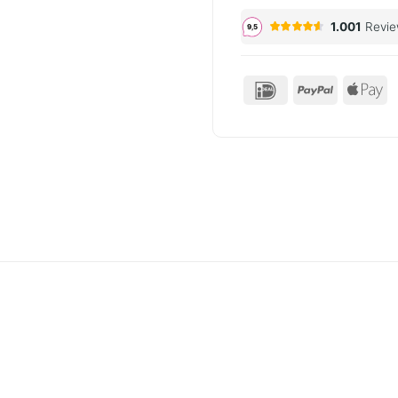
IDeal
PayPal
Ap
P