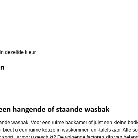
in dezelfde kleur
en
 een hangende of staande wasbak
nde wasbak. Voor een ruime badkamer of juist een kleine badk
r biedt u een ruime keuze in waskommen en -tafels aan. Alle so
 soort is voor u geschikt? De volgende factoren zijn van belang