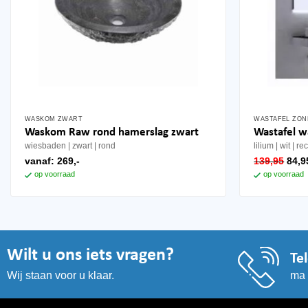
WASKOM ZWART
WASTAFEL ZON
Waskom Raw rond hamerslag zwart
Wastafel 
wiesbaden
zwart
rond
lilium
wit
re
oors
vanaf:
269,-
139,95
84,9
prijs
op voorraad
op voorraad
was
139,
Wilt u ons iets vragen?
Te
ma 
Wij staan voor u klaar.