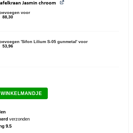
afelkraan Jasmin chroom
oevoegen voor
5
88,30
ronkelijke prijs was: 92,95.
ge prijs is: 88,30.
oevoegen 'Sifon Lilium S-05 gunmetal' voor
5
53,96
ronkelijke prijs was: 59,95.
ge prijs is: 53,96.
d beige aantal
E WINKELMANDJE
den
kerd
verzonden
ng 9.5