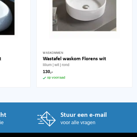
WASKOMMEN
t
Wastafel waskom Florens wit
lilium
wit
rond
130,-
op voorraad
cht
Stuur een e-mail
ie
voor alle vragen