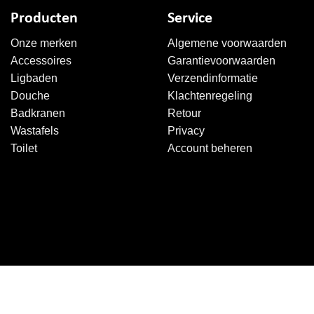
Producten
Service
Onze merken
Algemene voorwaarden
Accessoires
Garantievoorwaarden
Ligbaden
Verzendinformatie
Douche
Klachtenregeling
Badkranen
Retour
Wastafels
Privacy
Toilet
Account beheren
Copyright 2026 ©
Sanitairkiezer.nl
|
WordPress onderhoud