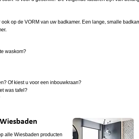
aar ook op de VORM van uw badkamer. Een lange, smalle badka
er.
ante waskom?
tsen? Of kiest u voor een inbouwkraan?
t was tafel?
?
e Wiesbaden
op alle
Wiesbaden
producten