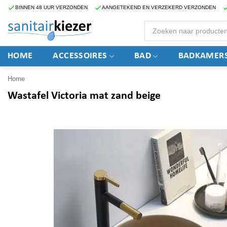
Ga
BINNEN 48 UUR VERZONDEN
AANGETEKEND EN VERZEKERD VERZONDEN
naar
Producten
zoeken
inhoud
HOME
ACCESSOIRES
BAD
BADKAMERS
Home
Wastafel Victoria mat zand beige