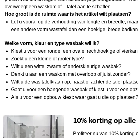
overweegt een waskom of – tafel aan te schaffen
Hoe groot is de ruimte waar is het artikel wilt plaatsen?
Let u vooral op de verhouding van lengte en breedte, m
een andere vorm wastafel dan een hoekige, brede badkam
Welke vorm, kleur en type wasbak wil ik?
Kiest u voor een ronde, een ovale, rechthoekige of vierk
Zoekt u een kleine of groter type?
Wilt u een witte, zwarte of anderskleurige wasbak?
Denkt u aan een waskom met overloop of juist zonder?
Wilt u de was tafelkraan op, naast of achter de tafel plaa
Gaat u voor een hangende wasbak of kiest u voor een opze
Als u voor een opbouw kiest: waar gaat u die op plaatsen
10% korting op all
Profiteer nu van 10% korting 