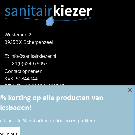
Westeinde 2
3925BX Scherpenzeel
E:
info@sanitairkiezer.nl
T:
+31(0)624975957
Contact opnemen
KvK: 51844044
BTW-ID : NL001344060B15
×
% korting op alle producten van
iesbaden!
ijk nu alle Wiesbaden producten en profiteer.
kijk nu!