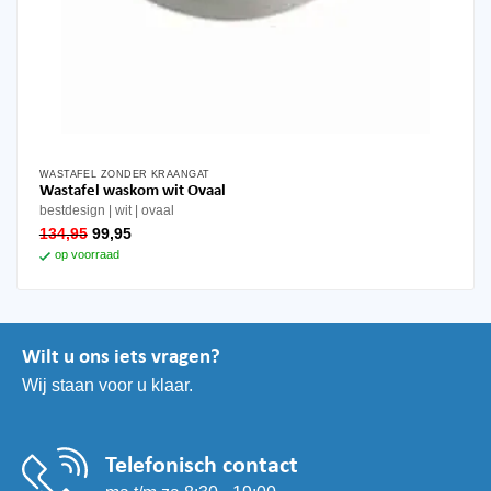
WASTAFEL ZONDER KRAANGAT
Wastafel waskom wit Ovaal
bestdesign
wit
ovaal
oorspronkelijke
huidige
134,95
99,95
prijs
prijs
op voorraad
was:
is:
134,95.
99,95.
Wilt u ons iets vragen?
Wij staan voor u klaar.
Telefonisch contact