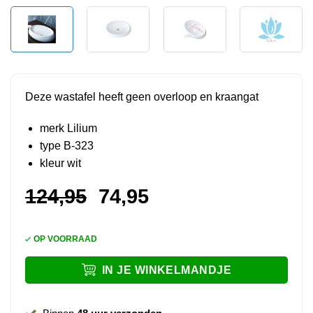
Deze wastafel heeft geen overloop en kraangat
merk Lilium
type B-323
kleur wit
Oorspronkelijke
Huidige
124,95
74,95
prijs
prijs
was:
is:
OP VOORRAAD
124,95.
74,95.
IN JE WINKELMANDJE