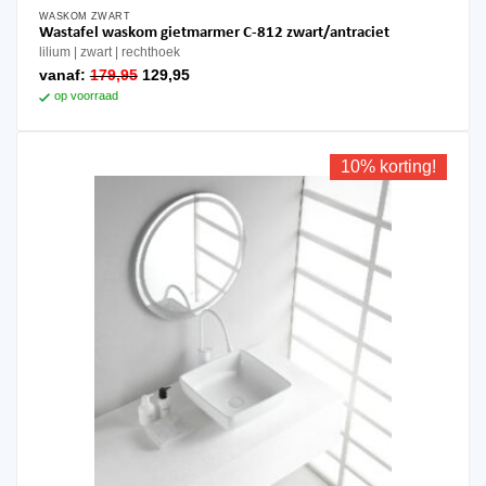
WASKOM ZWART
Wastafel waskom gietmarmer C-812 zwart/antraciet
lilium
zwart
rechthoek
oorspronkelijke
huidige
vanaf:
179,95
129,95
prijs
prijs
op voorraad
was:
is:
179,95.
129,95.
10% korting!