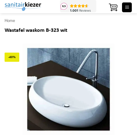
Ga
naar
inhoud
Home
Wastafel waskom B-323 wit
-40%