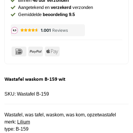
Binnen
48 uur verzonden
Aangetekend en
verzekerd
verzonden
Gemiddelde
beoordeling 9.5
IDeal
PayPal
Apple
Pay
Wastafel waskom B-159 wit
SKU:
Wastafel B-159
Wastafel, was tafel, waskom, was kom, opzetwastafel
merk:
Lilium
type: B-159