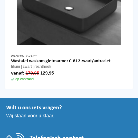
WASKOM ZWART
Wastafel waskom gietmarmer C-812 zwart/antraciet
lilium
zwart
rechthoek
oorspronkelijke
huidige
vanaf:
179,95
129,95
prijs
prijs
op voorraad
was:
is:
179,95.
129,95.
Wilt u ons iets vragen?
Wij staan voor u klaar.