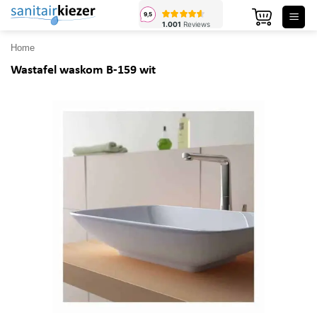
Ga
naar
inhoud
Home
Wastafel waskom B-159 wit