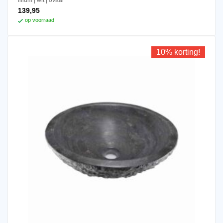
lilium
wit
ovaal
139,95
op voorraad
10% korting!