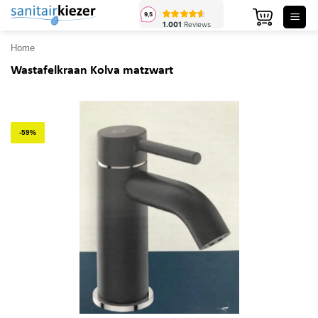
Ga
naar
inhoud
Home
Wastafelkraan Kolva matzwart
-59%