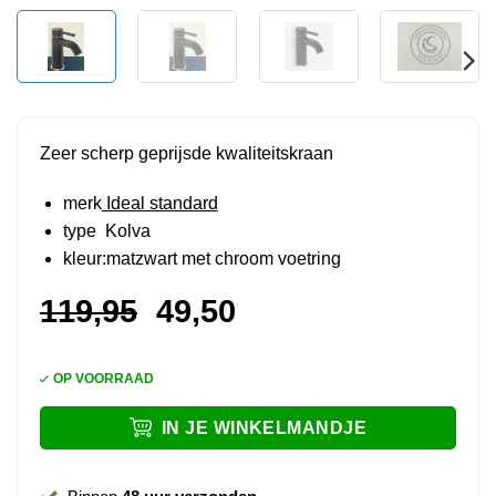
Zeer scherp geprijsde kwaliteitskraan
merk
Ideal standard
type Kolva
kleur:matzwart met chroom voetring
Oorspronkelijke
Huidige
119,95
49,50
prijs
prijs
was:
is:
OP VOORRAAD
119,95.
49,50.
IN JE WINKELMANDJE