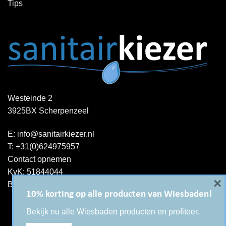
Tips
Westeinde 2
3925BX Scherpenzeel
E:
info@sanitairkiezer.nl
T:
+31(0)624975957
Contact opnemen
KvK: 51844044
×
BTW-ID : NL001344060B15
10% korting op alle producten van Wiesbaden!
Bekijk nu alle Wiesbaden producten en profiteer.