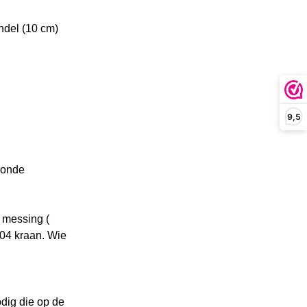
ndel (10 cm)
9,5
ronde
t messing (
304 kraan. Wie
odig die op de