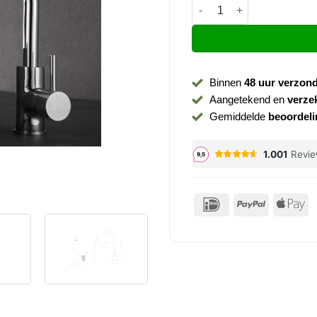
Wastafelkraan Ribbd draa
Binnen
48 uur verzon
Aangetekend en
verze
Gemiddelde
beoordeli
IDeal
PayPal
Ap
P