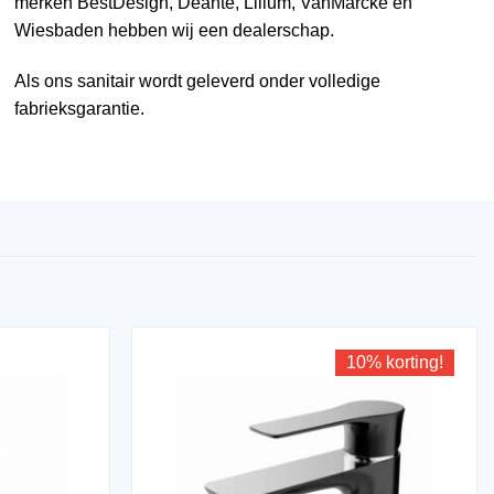
merken
BestDesign
,
Deante
,
Lilium
,
VanMarcke
en
Wiesbaden
hebben wij een dealerschap.
Als ons sanitair wordt geleverd onder volledige
fabrieksgarantie.
10% korting!