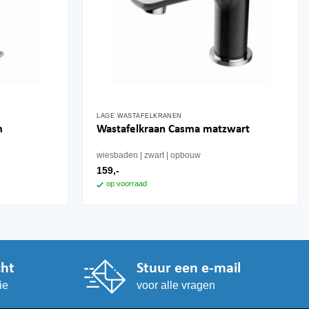
LAGE WASTAFELKRANEN
m
Wastafelkraan Casma matzwart
wiesbaden
zwart
opbouw
159,-
op voorraad
cht
Stuur een e-mail
ie
voor alle vragen