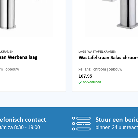
LKRANEN
LAGE WASTAFELKRANEN
aan Werbena laag
Wastafelkraan Salas chroo
om
opbouw
xellanz
chroom
opbouw
107,95
op voorraad
lefonisch contact
Stuur een beri
t/m za 8:30 - 19:00
binnen 24 uur react