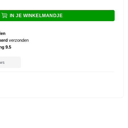
ibaar chroom aantal
IN JE WINKELMANDJE
den
kerd
verzonden
ng 9.5
ple
ay