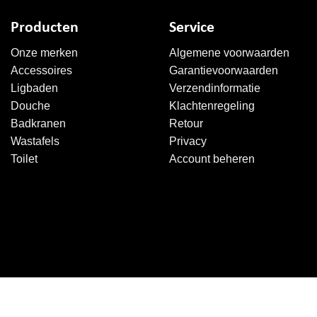
Producten
Service
Onze merken
Algemene voorwaarden
Accessoires
Garantievoorwaarden
Ligbaden
Verzendinformatie
Douche
Klachtenregeling
Badkranen
Retour
Wastafels
Privacy
Toilet
Account beheren
Copyright 2026 ©
Sanitairkiezer.nl
|
WordPress onderhoud