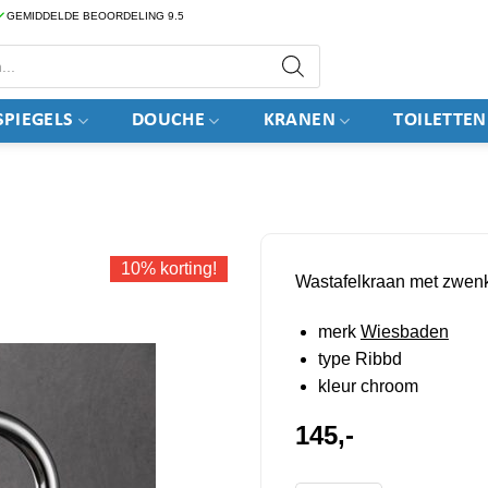
GEMIDDELDE BEOORDELING 9.5
PIEGELS
DOUCHE
KRANEN
TOILETTEN
10% korting!
Wastafelkraan met zwen
merk
Wiesbaden
type Ribbd
kleur chroom
145,-