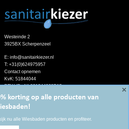
Westeinde 2
3925BX Scherpenzeel
E:
info@sanitairkiezer.nl
T:
+31(0)624975957
Contact opnemen
KvK: 51844044
BTW-ID : NL001344060B15
×
% korting op alle producten van
iesbaden!
ijk nu alle Wiesbaden producten en profiteer.