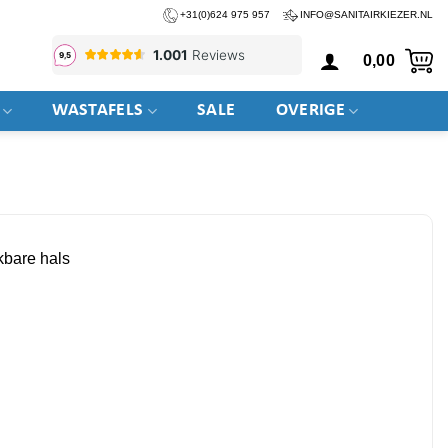
+31(0)624 975 957
INFO@SANITAIRKIEZER.NL
0,00
WASTAFELS
SALE
OVERIGE
kbare hals