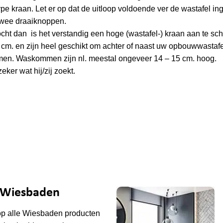
e kraan. Let er op dat de uitloop voldoende ver de wastafel in
 twee draaiknoppen.
ht dan is het verstandig een hoge (wastafel-) kraan aan te sc
m. en zijn heel geschikt om achter of naast uw opbouwwastafel
men. Waskommen zijn nl. meestal ongeveer 14 – 15 cm. hoog.
eker wat hij/zij zoekt.
e Wiesbaden
op alle
Wiesbaden
producten