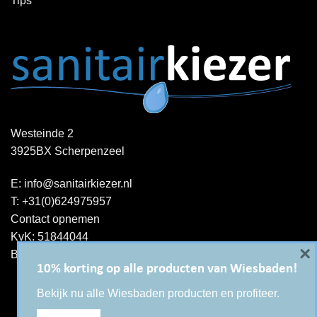
Tips
Westeinde 2
3925BX Scherpenzeel
E:
info@sanitairkiezer.nl
T:
+31(0)624975957
Contact opnemen
KvK: 51844044
×
BTW-ID : NL001344060B15
10% korting op alle producten van Wiesbaden!
Bekijk nu alle Wiesbaden producten en profiteer.