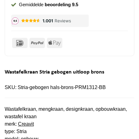
Gemiddelde
beoordeling 9.5
IDeal
PayPal
Apple
Pay
Wastafelkraan Stria gebogen uitloop brons
SKU:
Stria-gebogen hals-brons-PRM1312-BB
Wastafelkraan, mengkraan, designkraan, opbouwkraan,
wastafel kraan
merk:
Creavit
type: Stria
model: opbouw