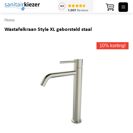
Ga
naar
inhoud
Home
Wastafelkraan Style XL geborsteld staal
10% korting!