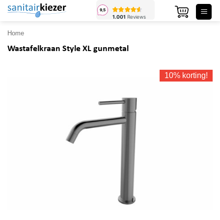
Ga
naar
inhoud
Home
Wastafelkraan Style XL gunmetal
10% korting!