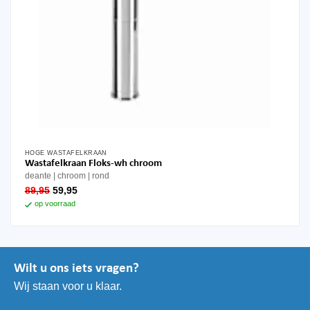
HOGE WASTAFELKRAAN
Wastafelkraan Floks-wh chroom
deante
chroom
rond
oorspronkelijke
huidige
89,95
59,95
prijs
prijs
op voorraad
was:
is:
89,95.
59,95.
Wilt u ons iets vragen?
Wij staan voor u klaar.