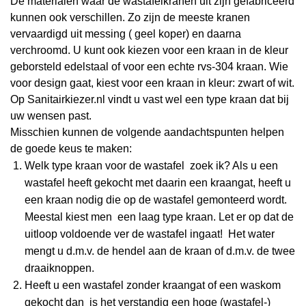
De materialen waar de wastafelkranen uit zijn gefabriceerd
kunnen ook verschillen. Zo zijn de meeste kranen
vervaardigd uit messing ( geel koper) en daarna
verchroomd. U kunt ook kiezen voor een kraan in de kleur
geborsteld edelstaal of voor een echte rvs-304 kraan. Wie
voor design gaat, kiest voor een kraan in kleur: zwart of wit.
Op Sanitairkiezer.nl vindt u vast wel een type kraan dat bij
uw wensen past.
Misschien kunnen de volgende aandachtspunten helpen
de goede keus te maken:
Welk type kraan voor de wastafel zoek ik? Als u een
wastafel heeft gekocht met daarin een kraangat, heeft u
een kraan nodig die op de wastafel gemonteerd wordt.
Meestal kiest men een laag type kraan. Let er op dat de
uitloop voldoende ver de wastafel ingaat! Het water
mengt u d.m.v. de hendel aan de kraan of d.m.v. de twee
draaiknoppen.
Heeft u een wastafel zonder kraangat of een waskom
gekocht dan is het verstandig een hoge (wastafel-)