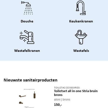
Douche
Keukenkranen
Wastafelkranen
Wastafels
Nieuwste sanitairproducten
TOILETACCESSOIRES
Toiletset all in one Stria bruin
brons
aloni
brons
150,-