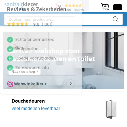
Ga
naar
Producten
inhoud
zoeken
Sanitair webshop voor
badkamer, keuken en toilet
Naar de shop
Douchedeuren
veel modellen leverbaar