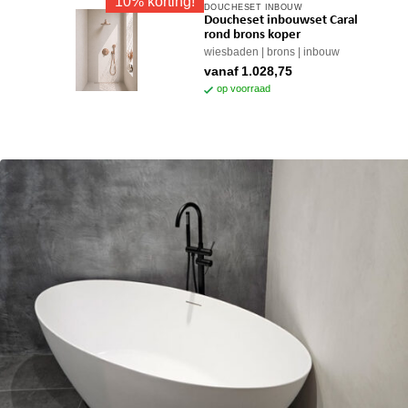
10% korting!
DOUCHESET INBOUW
Dit
Doucheset inbouwset Caral
product
rond brons koper
heeft
wiesbaden
brons
inbouw
meerdere
vanaf
1.028,75
variaties.
op voorraad
Deze
optie
kan
gekozen
worden
op
de
productpagina