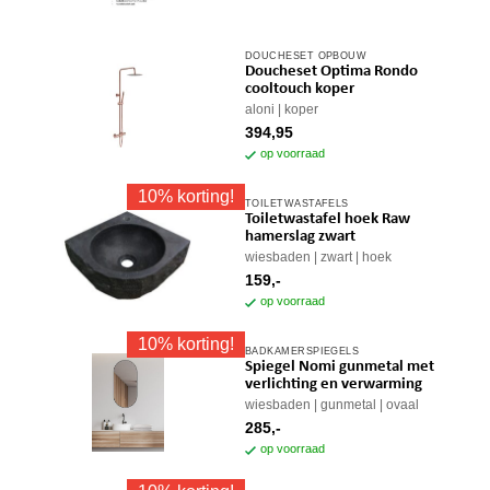
DOUCHESET OPBOUW
Doucheset Optima Rondo
cooltouch koper
aloni
koper
394,95
op voorraad
10% korting!
TOILETWASTAFELS
Toiletwastafel hoek Raw
hamerslag zwart
wiesbaden
zwart
hoek
159,-
op voorraad
10% korting!
BADKAMERSPIEGELS
Spiegel Nomi gunmetal met
verlichting en verwarming
wiesbaden
gunmetal
ovaal
285,-
op voorraad