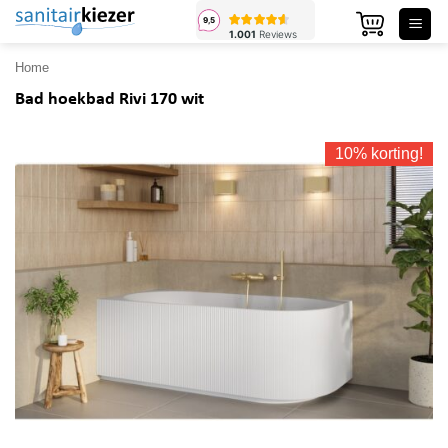
Ga
naar
inhoud
Home
Bad hoekbad Rivi 170 wit
10% korting!