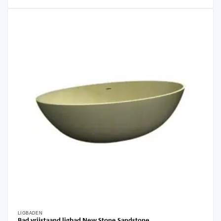
LIGBADEN
Bad vrijstaand ligbad New Stone Sandstone