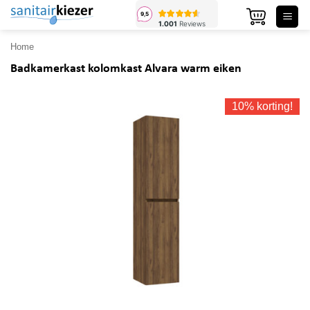
Ga
naar
inhoud
Home
Badkamerkast kolomkast Alvara warm eiken
10% korting!