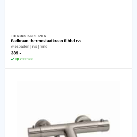
THERMOSTAATKRANEN
Badkraan thermostaatkraan Ribbd rvs
wiesbaden
rvs
rond
389,-
op voorraad