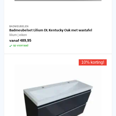
BADMEUBELEN
Dit
Badmeubelset Lilium DL Kentucky Oak met wastafel
product
lilium
eiken
heeft
vanaf
489,95
meerdere
op voorraad
variaties.
Deze
optie
10% korting!
kan
gekozen
worden
op
de
productpagina