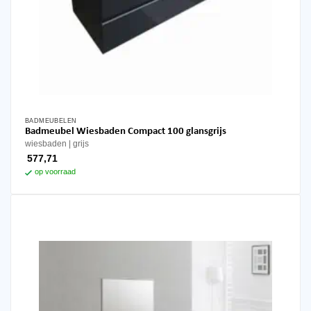
BADMEUBELEN
Dit
Badmeubel Wiesbaden Compact 100 glansgrijs
product
wiesbaden
grijs
heeft
577,71
meerdere
op voorraad
variaties.
Deze
optie
kan
gekozen
worden
op
de
productpagina