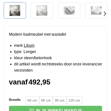
Modern badmeubel met wastafel
merk
Lilium
type Longer
kleur steen/betonlook
dit artikel wordt rechtstreeks door onze leverancier
verzonden
vanaf
492,95
Breedte
60 cm
80 cm
90 cm
120 cm
IN JE WINKELMANDJE