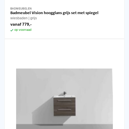
BADMEUBELEN
Dit
Badmeubel Vision hoogglans grijs set met spiegel
product
wiesbaden
grijs
heeft
vanaf
779,-
meerdere
op voorraad
variaties.
Deze
optie
kan
gekozen
worden
op
de
productpagina