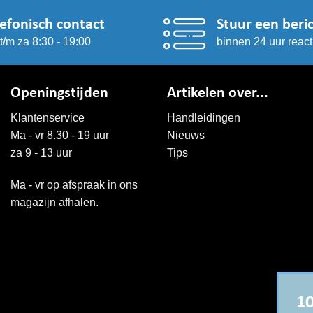
gekozen
worden
lefonisch contact
Stuur een beri
op
t/m za 8:30 - 19:00
binnen 24 uur react
de
na
productpagina
Openingstijden
Artikelen over...
Klantenservice
Handleidingen
Ma - vr 8.30 - 19 uur
Nieuws
za 9 - 13 uur
Tips
Ma - vr op afspraak in ons
magazijn afhalen.
10