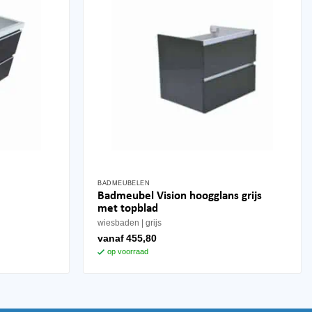
BADMEUBELEN
Dit
Badmeubel Vision hoogglans grijs
product
met topblad
heeft
wiesbaden
grijs
meerdere
vanaf
455,80
variaties.
op voorraad
Deze
optie
kan