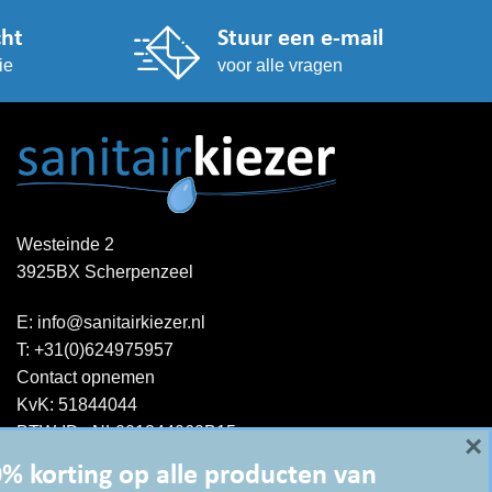
gekozen
worden
cht
Stuur een e-mail
op
ie
voor alle vragen
de
productpagina
Westeinde 2
3925BX Scherpenzeel
E:
info@sanitairkiezer.nl
T:
+31(0)624975957
Contact opnemen
KvK: 51844044
BTW-ID : NL001344060B15
×
% korting op alle producten van