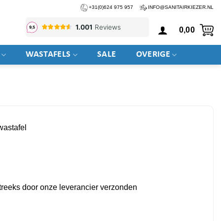
+31(0)624 975 957
INFO@SANITAIRKIEZER.NL
0,00
WASTAFELS
SALE
OVERIGE
astafel
tstreeks door onze leverancier verzonden