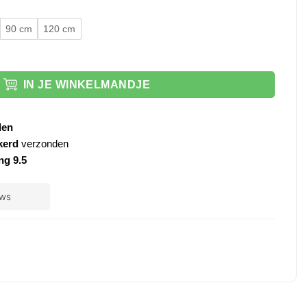
90 cm
120 cm
s met spiegelkast aantal
IN JE WINKELMANDJE
den
kerd
verzonden
ng 9.5
ple
ay