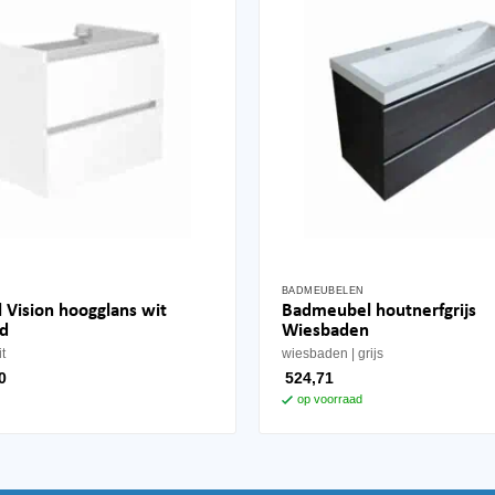
BADMEUBELEN
Dit
Vision hoogglans wit
Badmeubel houtnerfgrijs
product
ad
Wiesbaden
heeft
it
wiesbaden
grijs
meerdere
0
524,71
variaties.
op voorraad
Deze
optie
kan