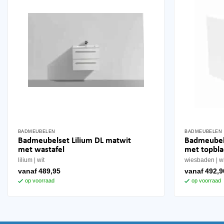
BADMEUBELEN
BADMEUBELEN
Dit
Dit
Badmeubelset Lilium DL matwit
Badmeubel 
product
product
met wastafel
met topbl
heeft
heeft
lilium
wit
wiesbaden
w
meerdere
meerdere
vanaf
489,95
vanaf
492,9
variaties.
variaties.
op voorraad
op voorraad
Deze
Deze
optie
optie
kan
kan