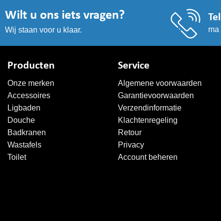
gekozen
gekozen
worden
worden
Wilt u ons iets vragen?
Te
op
op
ma 
Wij staan voor u klaar.
de
de
productpagina
productpagi
Producten
Service
Onze merken
Algemene voorwaarden
Accessoires
Garantievoorwaarden
Ligbaden
Verzendinformatie
Douche
Klachtenregeling
Badkranen
Retour
Wastafels
Privacy
Toilet
Account beheren