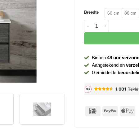
Breedte
60 cm
80 cm
Badmeubelset Longer grij
Binnen
48 uur verzon
Aangetekend en
verze
Gemiddelde
beoordeli
IDeal
PayPal
Ap
P