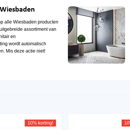
e Wiesbaden
op alle
Wiesbaden
producten
uitgebreide assortiment van
tair en
ting wordt automatisch
n. Mis deze actie niet!
10% korting!
10