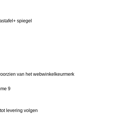
stafel+ spiegel
is voorzien van het webwinkelkeurmerk
ime 9
ot levering volgen