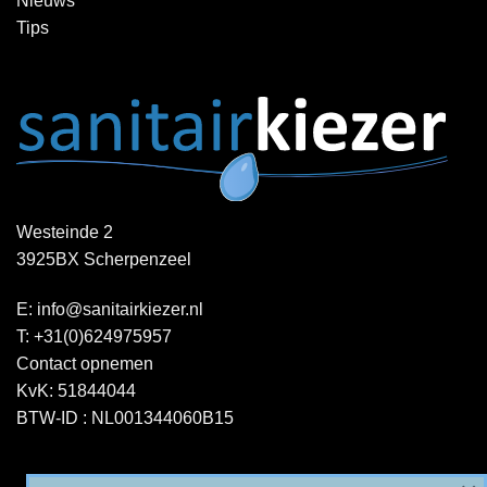
Nieuws
Tips
Westeinde 2
3925BX Scherpenzeel
E:
info@sanitairkiezer.nl
T:
+31(0)624975957
Contact opnemen
KvK: 51844044
BTW-ID : NL001344060B15