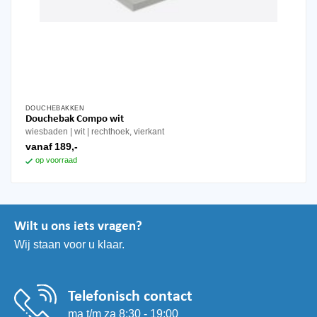
DOUCHEBAKKEN
Dit
Douchebak Compo wit
product
wiesbaden
wit
rechthoek, vierkant
heeft
vanaf
189,-
meerdere
op voorraad
variaties.
Deze
optie
kan
Wilt u ons iets vragen?
gekozen
Wij staan voor u klaar.
worden
op
de
productpagina
Telefonisch contact
ma t/m za 8:30 - 19:00