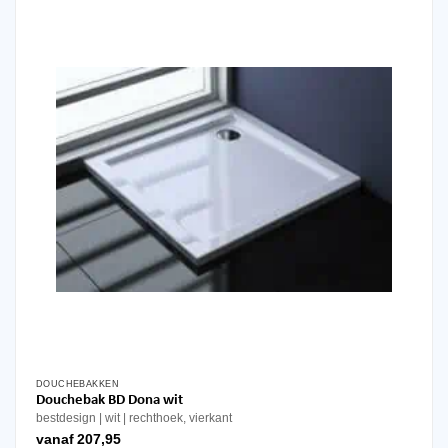
DOUCHEBAKKEN
Dit
Douchebak BD Dona wit
product
bestdesign
wit
rechthoek, vierkant
heeft
vanaf
207,95