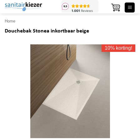
Ga
naar
inhoud
Home
Douchebak Stonea inkortbaar beige
10% korting!