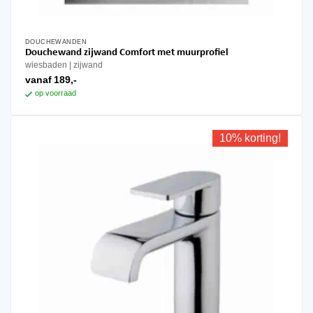
DOUCHEWANDEN
Dit
Douchewand zijwand Comfort met muurprofiel
product
wiesbaden
zijwand
heeft
vanaf
189,-
meerdere
op voorraad
variaties.
Deze
optie
10% korting!
kan
gekozen
worden
op
de
productpagina