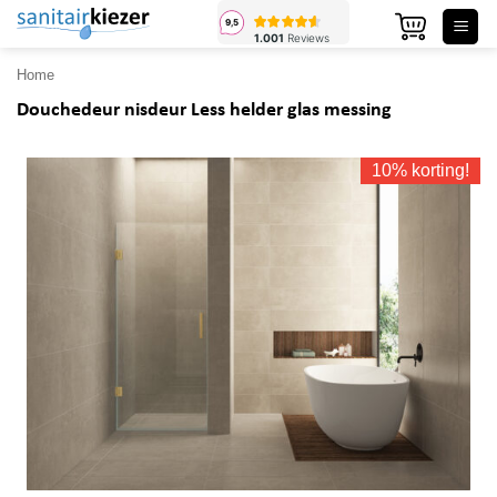
Ga
naar
inhoud
Home
Douchedeur nisdeur Less helder glas messing
10% korting!