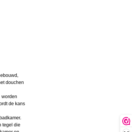
ngebouwd,
 het douchen
ig worden
wordt de kans
e badkamer.
 tegel die
adkamer en