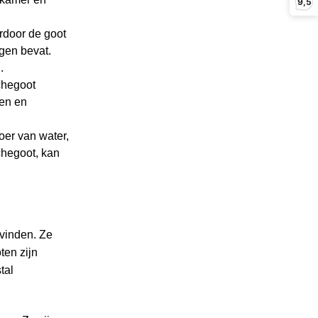
9,5
rdoor de goot
ngen bevat.
.
chegoot
sen en
oer van water,
chegoot, kan
vinden. Ze
ten zijn
tal