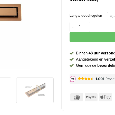
Lengte douchegoten
70
Douchegoot betegelbaar r
Binnen
48 uur verzon
Aangetekend en
verze
Gemiddelde
beoordeli
IDeal
PayPal
Ap
P