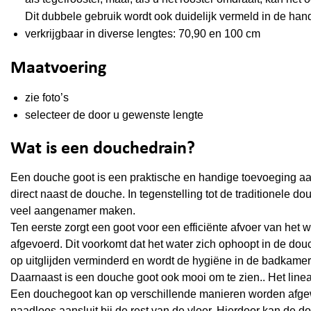
Dit dubbele gebruik wordt ook duidelijk vermeld in de han
verkrijgbaar in diverse lengtes: 70,90 en 100 cm
Maatvoering
zie foto’s
selecteer de door u gewenste lengte
Wat is een douchedrain?
Een douche goot is een praktische en handige toevoeging aan 
direct naast de douche. In tegenstelling tot de traditionele 
veel aangenamer maken.
Ten eerste zorgt een goot voor een efficiënte afvoer van het 
afgevoerd. Dit voorkomt dat het water zich ophoopt in de douch
op uitglijden verminderd en wordt de hygiëne in de badkamer
Daarnaast is een douche goot ook mooi om te zien.. Het linea
Een douchegoot kan op verschillende manieren worden afgewerk
naadloos aansluit bij de rest van de vloer. Hierdoor kan de