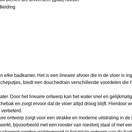
dleiding
elke badkamer. Het is een lineaire afvoer die in de vloer is i
doucheputjes, biedt een douchedrain verschillende voordelen die
water. Door het lineaire ontwerp kan het water snel en gelijkmat
ebak en zorgt ervoor dat de vloer altijd droog blijft. Hierdoor 
 verbeterd.
ire ontwerp zorgt voor een strakke en moderne uitstraling in d
t, bijvoorbeeld met een rooster van roestvrij staal of met een
 douchegoot worden geïntegreerd in het totale ontwerp van de b