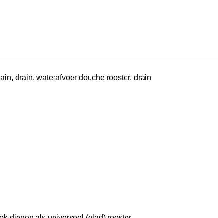
n, drain, waterafvoer douche rooster, drain
ook dienen als universeel (glad) rooster