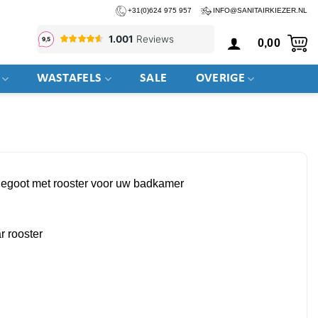
+31(0)624 975 957
INFO@SANITAIRKIEZER.NL
0,00
WASTAFELS
SALE
OVERIGE
egoot met rooster voor uw badkamer
r rooster