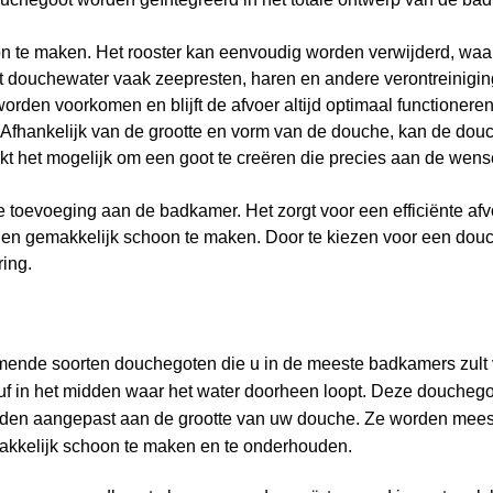
on te maken. Het rooster kan eenvoudig worden verwijderd, waa
dat douchewater vaak zeepresten, haren en andere verontreinigi
rden voorkomen en blijft de afvoer altijd optimaal functioneren
Afhankelijk van de grootte en vorm van de douche, kan de dou
kt het mogelijk om een goot te creëren die precies aan de wen
e toevoeging aan de badkamer. Het zorgt voor een efficiënte afv
ijk en gemakkelijk schoon te maken. Door te kiezen voor een dou
ring.
omende soorten douchegoten die u in de meeste badkamers zult 
uf in het midden waar het water doorheen loopt. Deze douchego
worden aangepast aan de grootte van uw douche. Ze worden mees
makkelijk schoon te maken en te onderhouden.