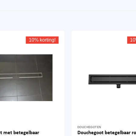
10% korting!
10
N
DOUCHEGOTEN
Dit
t met betegelbaar
Douchegoot betegelbaar ro
product