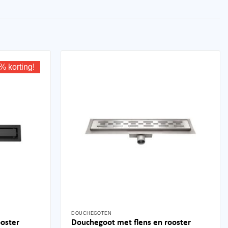
% korting!
DOUCHEGOTEN
Dit
oster
Douchegoot met flens en rooster
product