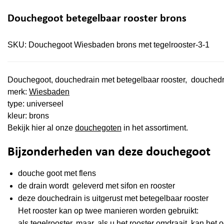
Douchegoot betegelbaar rooster brons
SKU:
Douchegoot Wiesbaden brons met tegelrooster-3-1
Douchegoot, douchedrain met betegelbaar rooster, douchedrai
merk:
Wiesbaden
type: universeel
kleur: brons
Bekijk hier al onze
douchegoten
in het assortiment.
Bijzonderheden van deze douchegoot
douche goot met flens
de drain wordt geleverd met sifon en rooster
deze douchedrain is uitgerust met
betegelbaar rooster
Het rooster kan op twee manieren worden gebruikt:
als tegelrooster, maar, als u het rooster omdraait, kan het 