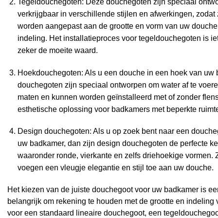
Tegeldouchegoten: Deze douchegoten zijn speciaal ontwor
verkrijgbaar in verschillende stijlen en afwerkingen, zod
worden aangepast aan de grootte en vorm van uw douche,
indeling. Het installatieproces voor tegeldouchegoten is i
zeker de moeite waard.
Hoekdouchegoten: Als u een douche in een hoek van uw 
douchegoten zijn speciaal ontworpen om water af te voeren
maten en kunnen worden geïnstalleerd met of zonder flens
esthetische oplossing voor badkamers met beperkte ruimt
Design douchegoten: Als u op zoek bent naar een douchego
uw badkamer, dan zijn design douchegoten de perfecte keu
waaronder ronde, vierkante en zelfs driehoekige vormen.
voegen een vleugje elegantie en stijl toe aan uw douche.
Het kiezen van de juiste douchegoot voor uw badkamer is een
belangrijk om rekening te houden met de grootte en indeling
voor een standaard lineaire douchegoot, een tegeldouchegoo