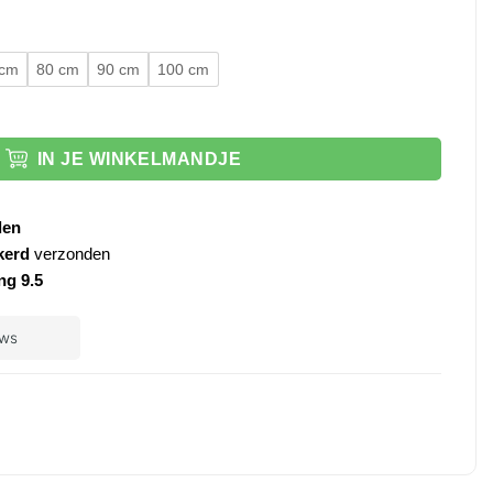
 cm
80 cm
90 cm
100 cm
ooster brons aantal
IN JE WINKELMANDJE
den
kerd
verzonden
ng 9.5
ple
ay