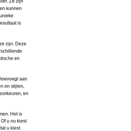
er. Ze zijn
oten kunnen
 unieke
esultaat is
e zijn. Deze
rschillende
ktische en
 toevoegt aan
 en stijlen,
oorkeuren, en
men. Het is
Of u nu kiest
at u kiest