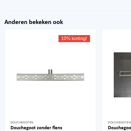
Anderen bekeken ook
10% korting!
DOUCHEGOTEN
DOUCHEGOTE
Dit
Dit
Douchegoo
Douchegoot zonder flens
product
product