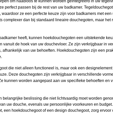
pen om naadloos te kunnen worden geïntegreerd in uw tegelvlo
at ze perfect passen bij de rest van uw badkamer. Tegeldoucheg
 waardoor ze een perfecte keuze zijn voor badkamers met een
ets complexer dan bij standaard lineaire douchegoten, maar het r
badkamer heeft, kunnen hoekdouchegoten een uitstekende keuz
 vanuit de hoek van uw douchevloer. Ze zijn verkrijgbaar in ve
, afhankelijk van uw behoeften. Hoekdouchegoten zijn een pra
e.
ot die niet alleen functioneel is, maar ook een designelement
ze. Deze douchegoten zijn verkrijgbaar in verschillende vormen
 Ze kunnen worden aangepast aan uw specifieke behoeften en v
 belangrijke beslissing die niet lichtvaardig moet worden geno
 van uw douche, evenals uw persoonlijke voorkeuren en budget. 
t, een hoekdouchegoot of een design douchegoot, zorg ervoor d