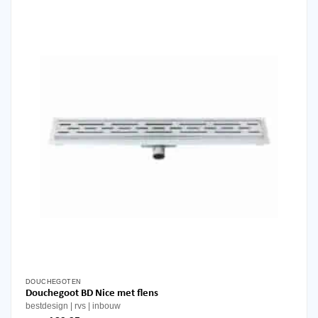
optie
kan
gekozen
worden
op
de
productpagina
DOUCHEGOTEN
Dit
Douchegoot BD Nice met flens
product
bestdesign
rvs
inbouw
heeft