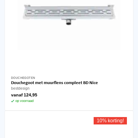
DOUCHEGOTEN
Dit
Douchegoot met muurflens compleet BD Nice
product
bestdesign
heeft
vanaf
124,95
meerdere
op voorraad
variaties.
Deze
optie
10% korting!
kan
gekozen
worden