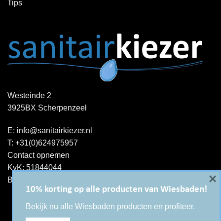
Tips
Westeinde 2
3925BX Scherpenzeel
E:
info@sanitairkiezer.nl
T:
+31(0)624975957
Contact opnemen
KvK: 51844044
×
BTW-ID : NL001344060B15
10% korting op alle producten van Wiesbaden!
Bekijk nu alle Wiesbaden producten en profiteer.