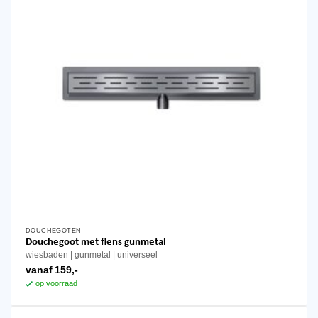
op
de
productpagina
DOUCHEGOTEN
Dit
Douchegoot met flens gunmetal
product
wiesbaden
gunmetal
universeel
heeft
vanaf
159,-
meerdere
op voorraad
variaties.
Deze