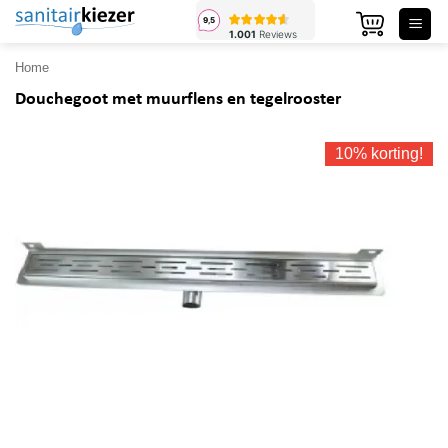
Ga
naar
inhoud
Home
Douchegoot met muurflens en tegelrooster
10% korting!