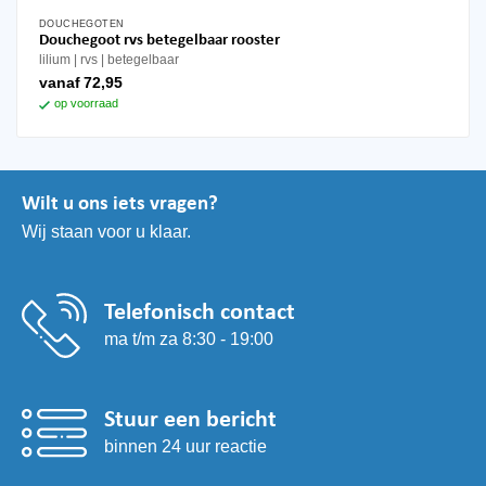
DOUCHEGOTEN
Dit
Douchegoot rvs betegelbaar rooster
product
lilium
rvs
betegelbaar
heeft
vanaf
72,95
meerdere
op voorraad
variaties.
Deze
optie
kan
Wilt u ons iets vragen?
gekozen
Wij staan voor u klaar.
worden
op
de
productpagina
Telefonisch contact
ma t/m za 8:30 - 19:00
Stuur een bericht
binnen 24 uur reactie