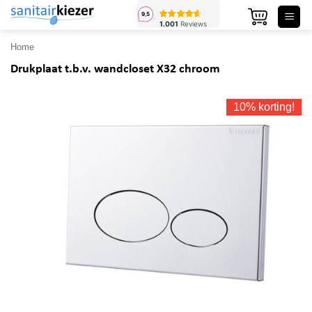
Ga
naar
inhoud
Home
Drukplaat t.b.v. wandcloset X32 chroom
10% korting!