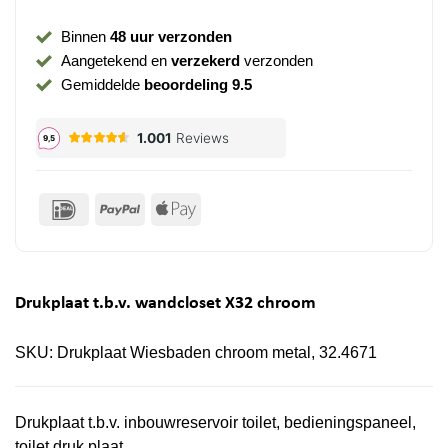
Binnen
48 uur verzonden
Aangetekend en
verzekerd
verzonden
Gemiddelde
beoordeling 9.5
IDeal
PayPal
Apple
Pay
Drukplaat t.b.v. wandcloset X32 chroom
SKU:
Drukplaat Wiesbaden chroom metal, 32.4671
Drukplaat t.b.v. inbouwreservoir toilet, bedieningspaneel,
toilet druk plaat