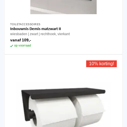
TOILETACCESSOIRES
Dit
Inbouwnis Demis matzwart II
product
wiesbaden
zwart
rechthoek, vierkant
heeft
vanaf
109,-
meerdere
op voorraad
variaties.
Deze
optie
10% korting!
kan
gekozen
worden
op
de
productpagina