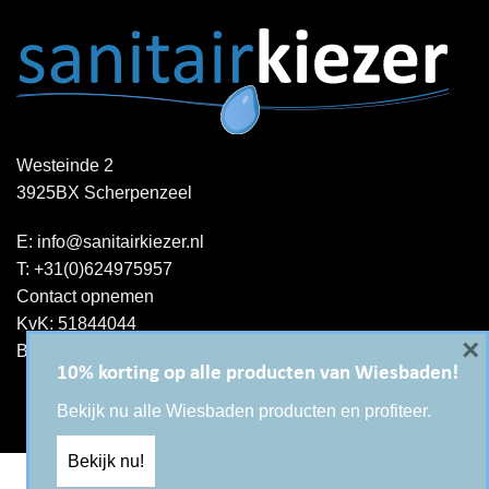
Westeinde 2
3925BX Scherpenzeel
E:
info@sanitairkiezer.nl
T:
+31(0)624975957
Contact opnemen
KvK: 51844044
×
BTW-ID : NL001344060B15
10% korting op alle producten van Wiesbaden!
Bekijk nu alle Wiesbaden producten en profiteer.
Bekijk nu!
Copyright 2026 ©
Sanitairkiezer.nl
|
WordPress onderhoud