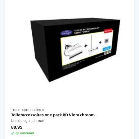
gekozen
worden
op
de
productpagina
TOILETACCESSOIRES
Toiletaccessoires one pack BD Viera chroom
bestdesign
chroom
89,95
op voorraad