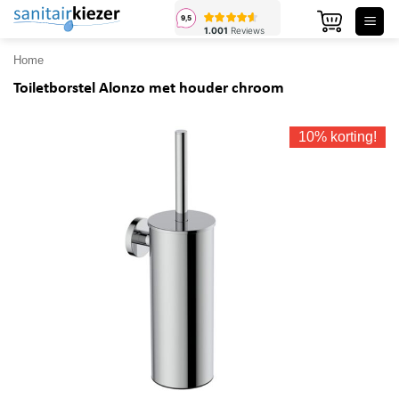
Ga
naar
inhoud
Home
Toiletborstel Alonzo met houder chroom
10% korting!