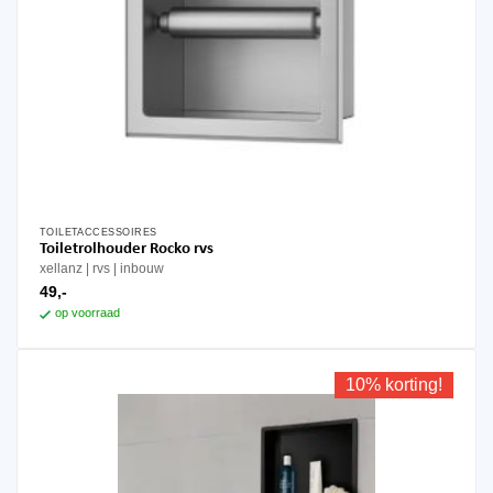
TOILETACCESSOIRES
Toiletrolhouder Rocko rvs
xellanz
rvs
inbouw
49,-
op voorraad
10% korting!