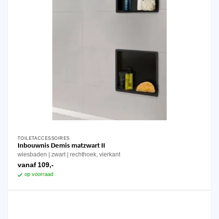
TOILETACCESSOIRES
Dit
Inbouwnis Demis matzwart II
product
wiesbaden
zwart
rechthoek, vierkant
heeft
vanaf
109,-
meerdere
op voorraad
variaties.
Deze
optie
kan