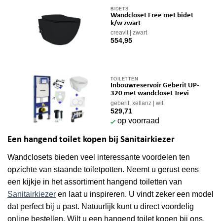
BIDETS
Wandcloset Free met bidet
k/w zwart
creavit
zwart
554,95
TOILETTEN
Inbouwreservoir Geberit UP-
320 met wandcloset Trevi
geberit, xellanz
wit
529,71
op voorraad
Een hangend toilet kopen bij Sanitairkiezer
Wandclosets bieden veel interessante voordelen ten
opzichte van staande toiletpotten. Neemt u gerust eens
een kijkje in het assortiment hangend toiletten van
Sanitairkiezer
en laat u inspireren. U vindt zeker een model
dat perfect bij u past. Natuurlijk kunt u direct voordelig
online bestellen. Wilt u een hangend toilet kopen bij ons,