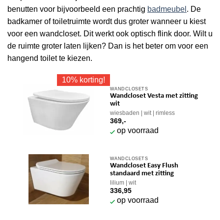
benutten voor bijvoorbeeld een prachtig
badmeubel
. De
badkamer of toiletruimte wordt dus groter wanneer u kiest
voor een wandcloset. Dit werkt ook optisch flink door. Wilt u
de ruimte groter laten lijken? Dan is het beter om voor een
hangend toilet te kiezen.
10% korting!
WANDCLOSETS
Wandcloset Vesta met zitting
wit
wiesbaden
wit
rimless
369,-
op voorraad
WANDCLOSETS
Wandcloset Easy Flush
standaard met zitting
lilium
wit
336,95
op voorraad