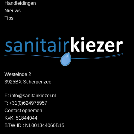
Handleidingen
Nieuws
Tips
Westeinde 2
3925BX Scherpenzeel
E:
info@sanitairkiezer.nl
T:
+31(0)624975957
Contact opnemen
KvK: 51844044
BTW-ID : NL001344060B15