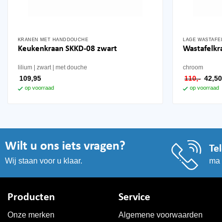
KRANEN MET HANDDOUCHE
LAGE WASTAFE
Keukenkraan SKKD-08 zwart
Wastafelk
lilium
zwart
met douche
chroom
oorsp
109,95
110,-
42,5
prijs
op voorraad
op voorraad
was:
110,-.
Wilt u ons iets vragen?
Te
ma 
Wij staan voor u klaar.
Producten
Service
Onze merken
Algemene voorwaarden