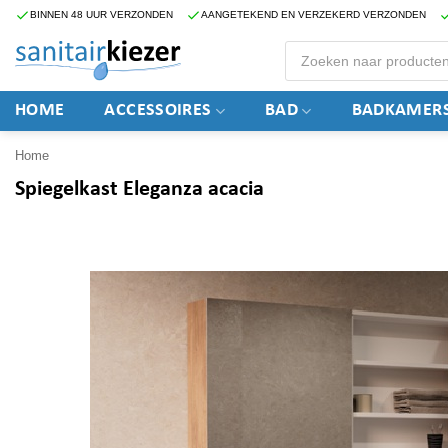
Ga
BINNEN 48 UUR VERZONDEN
AANGETEKEND EN VERZEKERD VERZONDEN
naar
Producten
zoeken
inhoud
HOME
ACCESSOIRES
BAD
BADKAMERS
Home
Spiegelkast Eleganza acacia