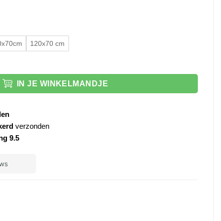
0x70cm
120x70 cm
ia aantal
IN JE WINKELMANDJE
den
kerd
verzonden
ng 9.5
ple
ay