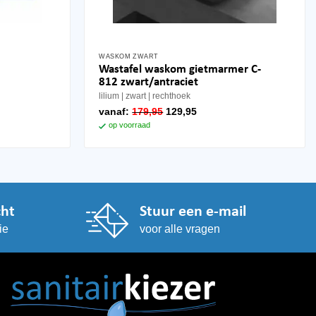
WASKOM ZWART
Wastafel waskom gietmarmer C-
812 zwart/antraciet
lilium
zwart
rechthoek
oorspronkelijke
huidige
vanaf:
179,95
129,95
prijs
prijs
op voorraad
was:
is:
179,95.
129,95.
cht
Stuur een e-mail
ie
voor alle vragen