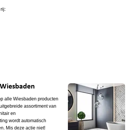
ij:
e Wiesbaden
op alle
Wiesbaden
producten
uitgebreide assortiment van
tair en
ting wordt automatisch
n. Mis deze actie niet!