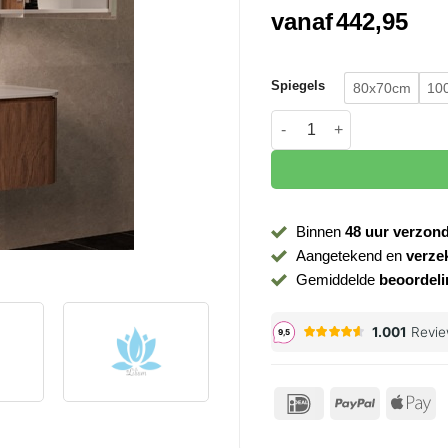
vanaf
442,95
Spiegels
80x70cm
10
Spiegelkast Eleganza acac
Binnen
48 uur verzon
Aangetekend en
verze
Gemiddelde
beoordeli
IDeal
PayPal
Ap
P