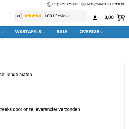
+31(0)624 975 957
INFO@SANITAIRKIEZER.NL
0,00
WASTAFELS
SALE
OVERIGE
schillende maten
tstreeks door onze leverancier verzonden