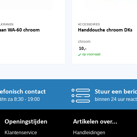
LKRANEN
ACCESSOIRES
raan WA-60 chroom
Handdouche chroom DKs
chroom
ronkelijke
huidige
0
10,-
prijs
op voorraad
is:
42,50.
lefonisch contact
Stuur een beri
t/m za 8:30 - 19:00
binnen 24 uur react
Openingstijden
Artikelen over...
Klantenservice
Handleidingen